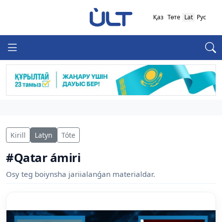
Қаз
Төте
Lat
Рус
Kirill
Latyn
Tóte
#Qatar ámiri
Osy teg boiynsha jariialanǵan materialdar.