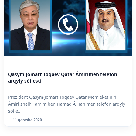
Qasym-Jomart Toqaev Qatar Ámirimen telefon
arqyly sóilesti
Prezident Qasym-Jomart Toqaev Qatar Memleketiniń
Ámiri sheih Tamim ben Hamad Ál Tanimen telefon arqyly
sóile...
11 qarasha 2020