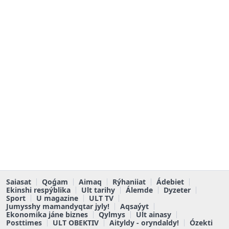
Saiasat
Qoǵam
Aimaq
Rýhaniiat
Ádebiet
Ekinshi respýblika
Ult tarihy
Álemde
Dyzeter
Sport
U magazine
ULT TV
Jumysshy mamandyqtar jyly!
Aqsaýyt
Ekonomika jáne biznes
Qylmys
Ult ainasy
Posttimes
ULT OBEKTIV
Aityldy - oryndaldy!
Ózekti