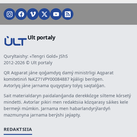
Ult portaly
Quryltaishy: «Tengri Gold» JShS
2012-2026 © Ult portaly
QR Aqparat jáne qoǵamdyq damý ministrligi Aqparat
komitetiniń №KZ71VPY00084887 kýáligi berilgen.
Avtorlyq jáne jarnama quqyqtary tolyq saqtalǵan.
Sait materialdaryn paidalanǵanda derekkózge silteme kórsetý
mindetti. Avtorlar pikiri men redaktsiia kózqarasy sáikes kele
bermeýi múmkin. Jarnama men habarlandyrýlardyń
mazmunyna jarnama berýshi jaýapty.
REDAKTSIIA