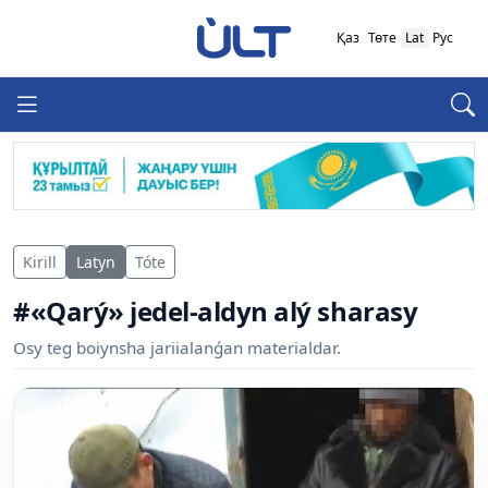
Қаз
Төте
Lat
Рус
Kirill
Latyn
Tóte
#«Qarý» jedel-aldyn alý sharasy
Osy teg boiynsha jariialanǵan materialdar.