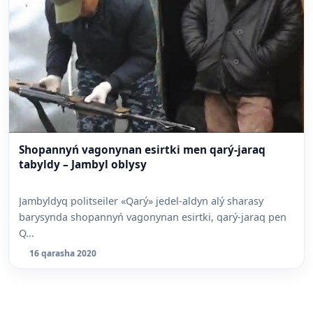
Shopannyń vagonynan esirtki men qarý-jaraq
tabyldy – Jambyl oblysy
Jambyldyq politseiler «Qarý» jedel-aldyn alý sharasy
barysynda shopannyń vagonynan esirtki, qarý-jaraq pen
Q...
16 qarasha 2020