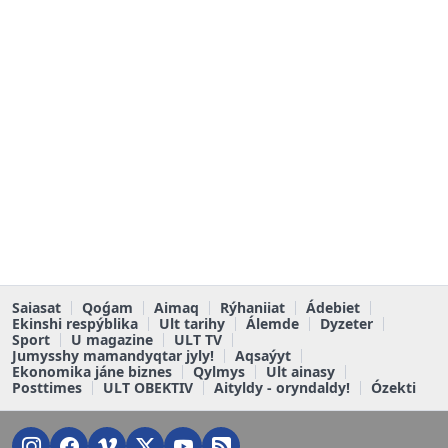
Saiasat
Qoǵam
Aimaq
Rýhaniiat
Ádebiet
Ekinshi respýblika
Ult tarihy
Álemde
Dyzeter
Sport
U magazine
ULT TV
Jumysshy mamandyqtar jyly!
Aqsaýyt
Ekonomika jáne biznes
Qylmys
Ult ainasy
Posttimes
ULT OBEKTIV
Aityldy - oryndaldy!
Ózekti