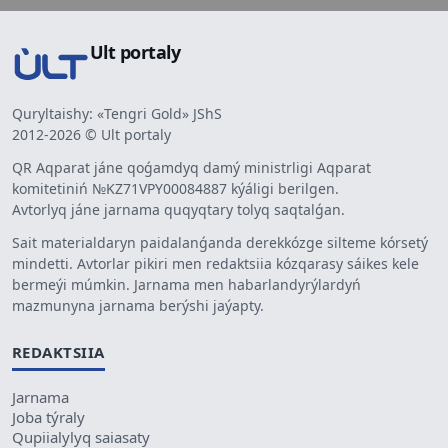
Ult portaly
Quryltaishy: «Tengri Gold» JShS
2012-2026 © Ult portaly
QR Aqparat jáne qoǵamdyq damý ministrligi Aqparat
komitetiniń №KZ71VPY00084887 kýáligi berilgen.
Avtorlyq jáne jarnama quqyqtary tolyq saqtalǵan.
Sait materialdaryn paidalanǵanda derekkózge silteme kórsetý
mindetti. Avtorlar pikiri men redaktsiia kózqarasy sáikes kele
bermeýi múmkin. Jarnama men habarlandyrýlardyń
mazmunyna jarnama berýshi jaýapty.
REDAKTSIIA
Jarnama
Joba týraly
Qupiialylyq saiasaty