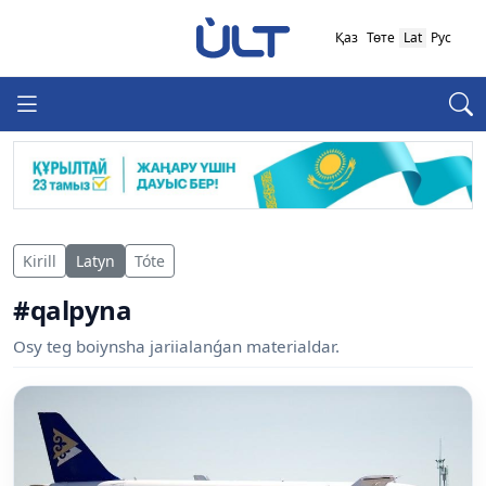
Қаз
Төте
Lat
Рус
Kirill
Latyn
Tóte
#qalpyna
Osy teg boiynsha jariialanǵan materialdar.