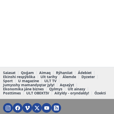
Saiasat
Qoǵam
Aimaq
Rýhaniiat
Ádebiet
Ekinshi respýblika
Ult tarihy
Álemde
Dyzeter
Sport
U magazine
ULT TV
Jumysshy mamandyqtar jyly!
Aqsaýyt
Ekonomika jáne biznes
Qylmys
Ult ainasy
Posttimes
ULT OBEKTIV
Aityldy - oryndaldy!
Ózekti