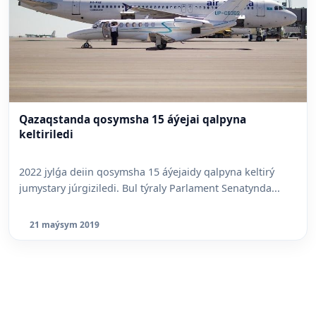
Qazaqstanda qosymsha 15 áýejai qalpyna
keltiriledi
2022 jylǵa deiin qosymsha 15 áýejaidy qalpyna keltirý
jumystary júrgiziledi. Bul týraly Parlament Senatynda...
21 maýsym 2019