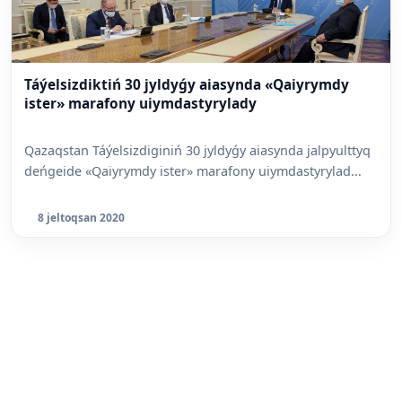
Táýelsizdiktiń 30 jyldyǵy aiasynda «Qaiyrymdy
ister» marafony uiymdastyrylady
Qazaqstan Táýelsizdiginiń 30 jyldyǵy aiasynda jalpyulttyq
deńgeide «Qaiyrymdy ister» marafony uiymdastyrylad...
8 jeltoqsan 2020