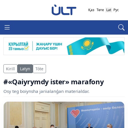
Қаз
Төте
Lat
Рус
Kirill
Latyn
Tóte
#«Qaiyrymdy ister» marafony
Osy teg boiynsha jariialanǵan materialdar.