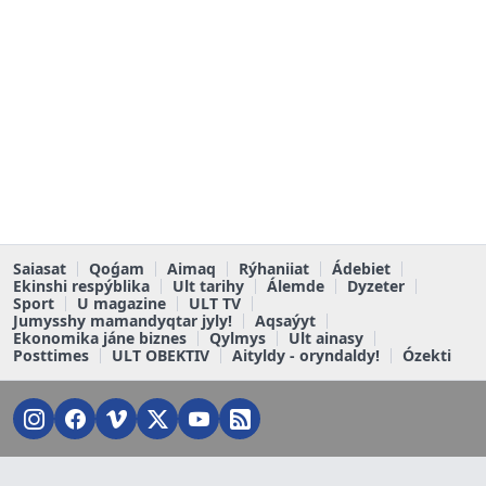
Saiasat
Qoǵam
Aimaq
Rýhaniiat
Ádebiet
Ekinshi respýblika
Ult tarihy
Álemde
Dyzeter
Sport
U magazine
ULT TV
Jumysshy mamandyqtar jyly!
Aqsaýyt
Ekonomika jáne biznes
Qylmys
Ult ainasy
Posttimes
ULT OBEKTIV
Aityldy - oryndaldy!
Ózekti