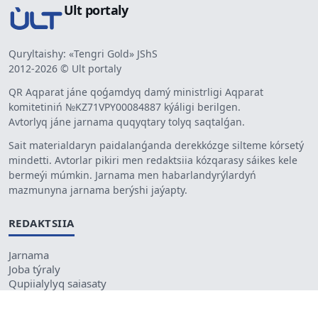
Ult portaly
Quryltaishy: «Tengri Gold» JShS
2012-2026 © Ult portaly
QR Aqparat jáne qoǵamdyq damý ministrligi Aqparat
komitetiniń №KZ71VPY00084887 kýáligi berilgen.
Avtorlyq jáne jarnama quqyqtary tolyq saqtalǵan.
Sait materialdaryn paidalanǵanda derekkózge silteme kórsetý
mindetti. Avtorlar pikiri men redaktsiia kózqarasy sáikes kele
bermeýi múmkin. Jarnama men habarlandyrýlardyń
mazmunyna jarnama berýshi jaýapty.
REDAKTSIIA
Jarnama
Joba týraly
Qupiialylyq saiasaty
BAILANYS