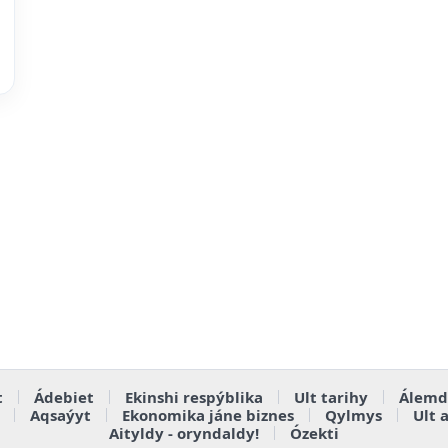
t
Ádebiet
Ekinshi respýblika
Ult tarihy
Álemd
Aqsaýyt
Ekonomika jáne biznes
Qylmys
Ult 
Aityldy - oryndaldy!
Ózekti