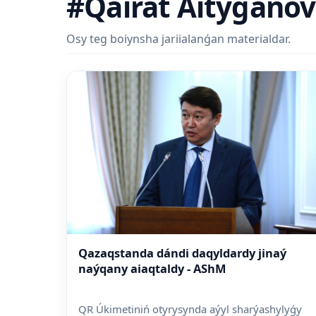
#Qairat Aitýǵanov
Osy teg boiynsha jariialanǵan materialdar.
Qazaqstanda dándi daqyldardy jinaý
naýqany aiaqtaldy - AShM
QR Úkimetiniń otyrysynda aýyl sharýashylyǵy