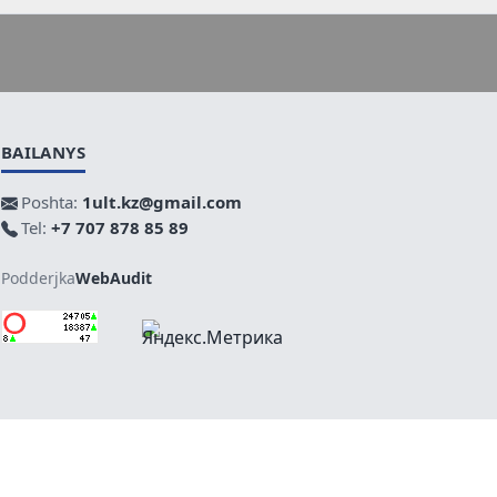
BAILANYS
Poshta:
1ult.kz@gmail.com
Tel:
+7 707 878 85 89
Podderjka
WebAudit