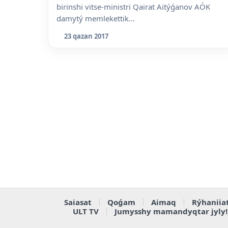
birinshi vitse-ministri Qairat Aitýǵanov AÓK
damytý memlekettik...
23 qazan 2017
Saiasat
Qoǵam
Aimaq
Rýhaniia
ULT TV
Jumysshy mamandyqtar jyly!