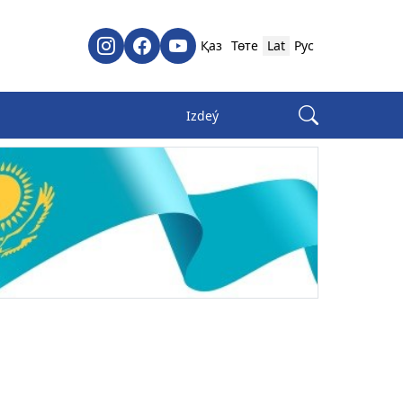
Қаз
Төте
Lat
Рус