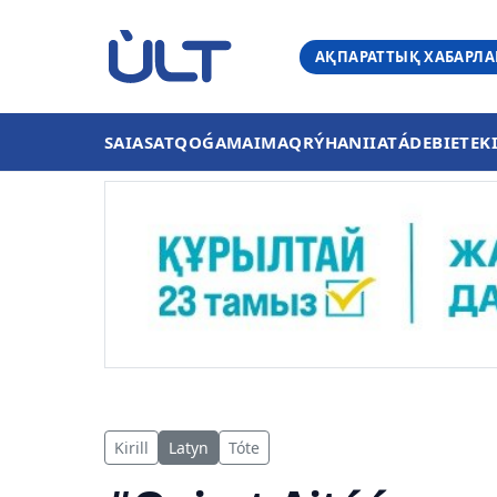
АҚПАРАТТЫҚ ХАБАРЛ
SAIASAT
QOǴAM
AIMAQ
RÝHANIIAT
ÁDEBIET
EK
Kirill
Latyn
Tóte