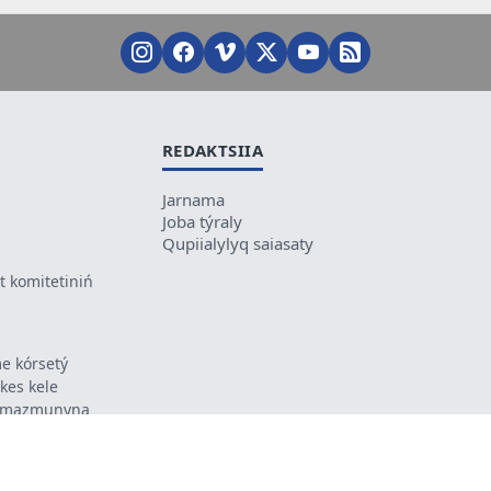
REDAKTSIIA
Jarnama
Joba týraly
Qupiialylyq saiasaty
 komitetiniń
e kórsetý
ikes kele
ń mazmunyna