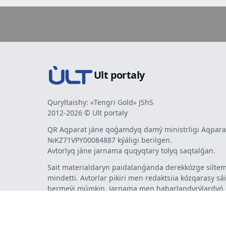
Ult portaly
Quryltaishy: «Tengri Gold» JShS
2012-2026 © Ult portaly
QR Aqparat jáne qoǵamdyq damý ministrligi Aqparat
№KZ71VPY00084887 kýáligi berilgen.
Avtorlyq jáne jarnama quqyqtary tolyq saqtalǵan.
Sait materialdaryn paidalanǵanda derekkózge siltem
mindetti. Avtorlar pikiri men redaktsiia kózqarasy sá
bermeýi múmkin. Jarnama men habarlandyrýlardy
jarnama berýshi jaýapty.