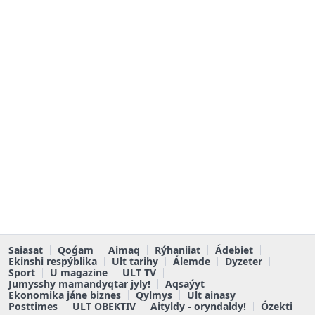
Saiasat
Qoǵam
Aimaq
Rýhaniiat
Ádebiet
Ekinshi respýblika
Ult tarihy
Álemde
Dyzeter
Sport
U magazine
ULT TV
Jumysshy mamandyqtar jyly!
Aqsaýyt
Ekonomika jáne biznes
Qylmys
Ult ainasy
Posttimes
ULT OBEKTIV
Aityldy - oryndaldy!
Ózekti