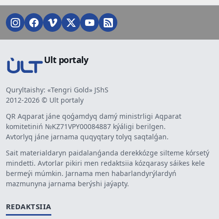
Ult portaly
Quryltaishy: «Tengri Gold» JShS
2012-2026 © Ult portaly
QR Aqparat jáne qoǵamdyq damý ministrligi Aqparat
komitetiniń №KZ71VPY00084887 kýáligi berilgen.
Avtorlyq jáne jarnama quqyqtary tolyq saqtalǵan.
Sait materialdaryn paidalanǵanda derekkózge silteme kórsetý
mindetti. Avtorlar pikiri men redaktsiia kózqarasy sáikes kele
bermeýi múmkin. Jarnama men habarlandyrýlardyń
mazmunyna jarnama berýshi jaýapty.
REDAKTSIIA