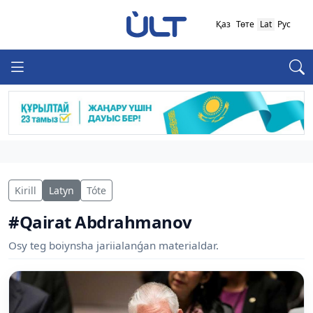
Қаз
Төте
Lat
Рус
Kirill
Latyn
Tóte
#Qairat Abdrahmanov
Osy teg boiynsha jariialanǵan materialdar.