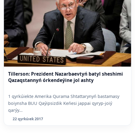
Tillerson: Prezident Nazarbaevtyń batyl sheshimi
Qazaqstannyń órkendeýine jol ashty
1 qyrkúiekte Amerika Qurama Shtattarynyń bastamasy
boiynsha BUU Qaýipsizdik Keńesi jappai qyryp-joiý
qarýy...
22 qyrkúıek 2017