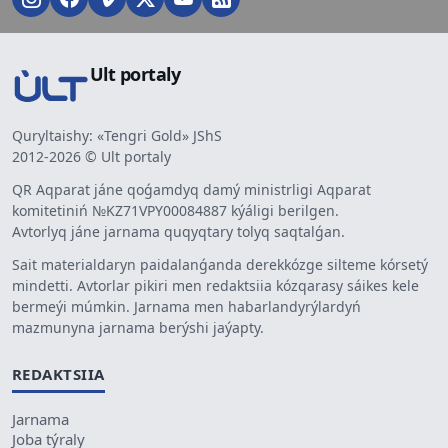
Ult portaly
Quryltaishy: «Tengri Gold» JShS
2012-2026 © Ult portaly
QR Aqparat jáne qoǵamdyq damý ministrligi Aqparat
komitetiniń №KZ71VPY00084887 kýáligi berilgen.
Avtorlyq jáne jarnama quqyqtary tolyq saqtalǵan.
Sait materialdaryn paidalanǵanda derekkózge silteme kórsetý
mindetti. Avtorlar pikiri men redaktsiia kózqarasy sáikes kele
bermeýi múmkin. Jarnama men habarlandyrýlardyń
mazmunyna jarnama berýshi jaýapty.
REDAKTSIIA
Jarnama
Joba týraly