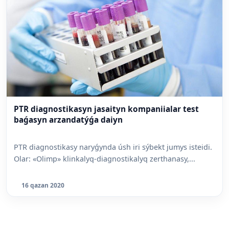
PTR diagnostikasyn jasaityn kompaniialar test
baǵasyn arzandatýǵa daiyn
PTR diagnostikasy naryǵynda úsh iri sýbekt jumys isteidi.
Olar: «Olimp» klinkalyq-diagnostikalyq zerthanasy,...
16 qazan 2020