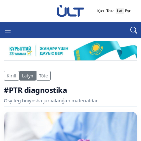
Қаз
Төте
Lat
Рус
Kirill
Latyn
Tóte
#PTR diagnostika
Osy teg boiynsha jariialanǵan materialdar.