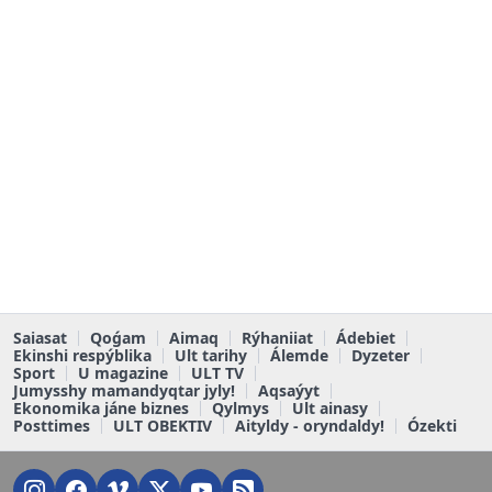
Saiasat
Qoǵam
Aimaq
Rýhaniiat
Ádebiet
Ekinshi respýblika
Ult tarihy
Álemde
Dyzeter
Sport
U magazine
ULT TV
Jumysshy mamandyqtar jyly!
Aqsaýyt
Ekonomika jáne biznes
Qylmys
Ult ainasy
Posttimes
ULT OBEKTIV
Aityldy - oryndaldy!
Ózekti