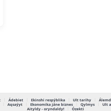
t
Ádebiet
Ekinshi respýblika
Ult tarihy
Álemd
Aqsaýyt
Ekonomika jáne biznes
Qylmys
Ult 
Aityldy - oryndaldy!
Ózekti