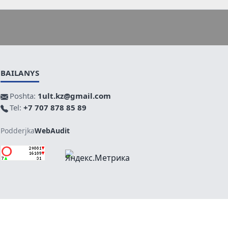
BAILANYS
Poshta:
1ult.kz@gmail.com
Tel:
+7 707 878 85 89
Podderjka
WebAudit