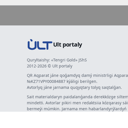
Ult portaly
Quryltaishy: «Tengri Gold» JShS
2012-2026 © Ult portaly
QR Aqparat jáne qoǵamdyq damý ministrligi Aqparat
№KZ71VPY00084887 kýáligi berilgen.
Avtorlyq jáne jarnama quqyqtary tolyq saqtalǵan.
Sait materialdaryn paidalanǵanda derekkózge siltem
mindetti. Avtorlar pikiri men redaktsiia kózqarasy sá
bermeýi múmkin. Jarnama men habarlandyrýlardy
jarnama berýshi jaýapty.