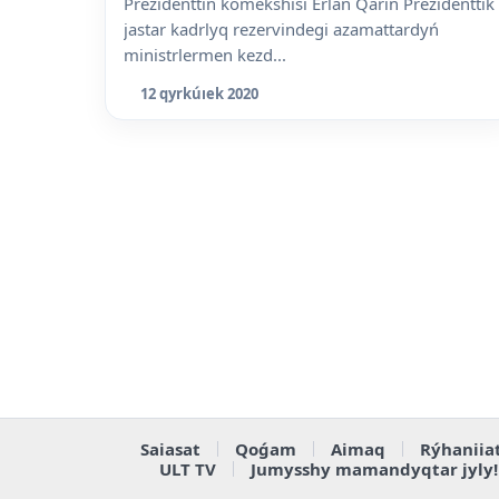
Prezidenttiń kómekshisi Erlan Qarin Prezidenttik
jastar kadrlyq rezervindegi azamattardyń
ministrlermen kezd...
12 qyrkúıek 2020
Saiasat
Qoǵam
Aimaq
Rýhaniia
ULT TV
Jumysshy mamandyqtar jyly!