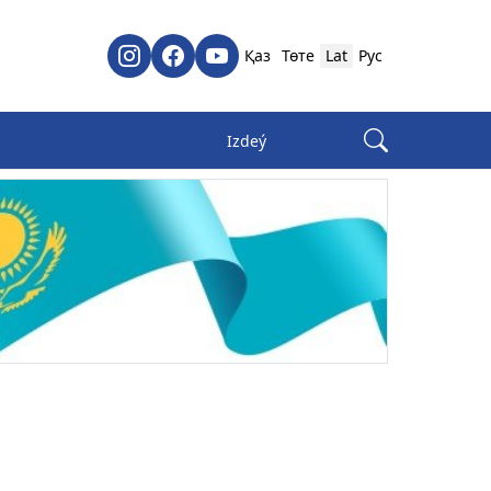
Қаз
Төте
Lat
Рус