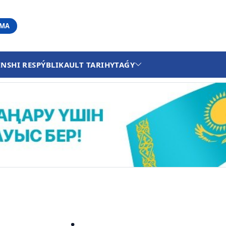
АМА
INSHI RESPÝBLIKA
ULT TARIHY
TAǴY