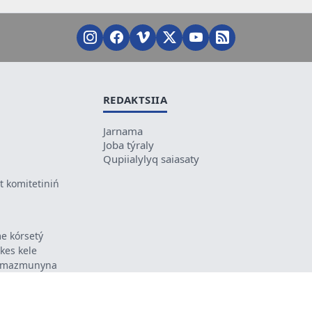
REDAKTSIIA
Jarnama
Joba týraly
Qupiialylyq saiasaty
 komitetiniń
e kórsetý
ikes kele
ń mazmunyna