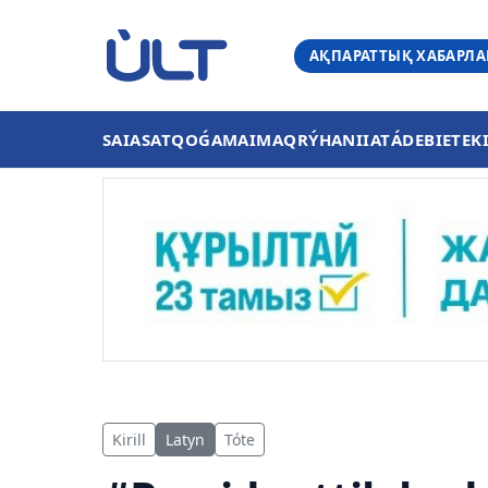
АҚПАРАТТЫҚ ХАБАРЛ
SAIASAT
QOǴAM
AIMAQ
RÝHANIIAT
ÁDEBIET
EK
Kirill
Latyn
Tóte