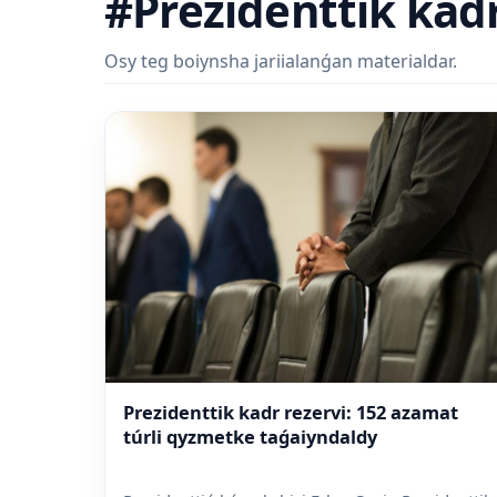
#Prezidenttik kadr
Osy teg boiynsha jariialanǵan materialdar.
Prezidenttik kadr rezervi: 152 azamat
túrli qyzmetke taǵaiyndaldy