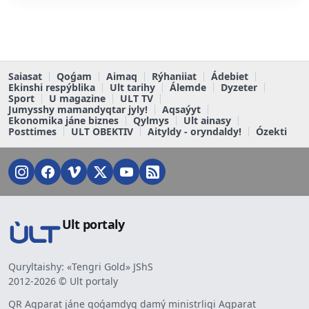
Saiasat
Qoǵam
Aimaq
Rýhaniiat
Ádebiet
Ekinshi respýblika
Ult tarihy
Álemde
Dyzeter
Sport
U magazine
ULT TV
Jumysshy mamandyqtar jyly!
Aqsaýyt
Ekonomika jáne biznes
Qylmys
Ult ainasy
Posttimes
ULT OBEKTIV
Aityldy - oryndaldy!
Ózekti
Ult portaly
Quryltaishy: «Tengri Gold» JShS
2012-2026 © Ult portaly
QR Aqparat jáne qoǵamdyq damý ministrligi Aqparat