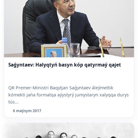
Saǵyntaev: Halyqtyń basyn kóp qatyrmaý qajet
QR Premer-Ministri Baqytjan Saǵyntaev áleýmettik
kómekti jańa formatqa aýystyrý jumystaryn xalyqqa durys
tús...
6 maýsym 2017