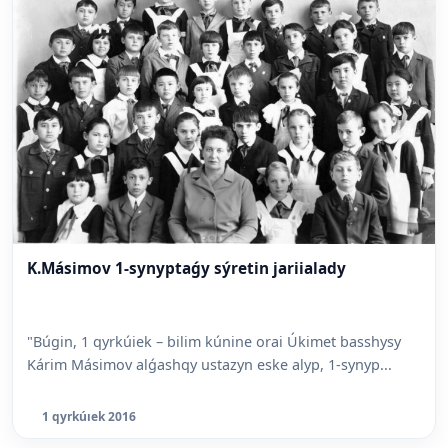
K.Másimov 1-synyptaǵy sýretin jariialady
"Búgin, 1 qyrkúiek – bilim kúnine orai Úkimet basshysy
Kárim Másimov alǵashqy ustazyn eske alyp, 1-synyp...
1 qyrkúıek 2016