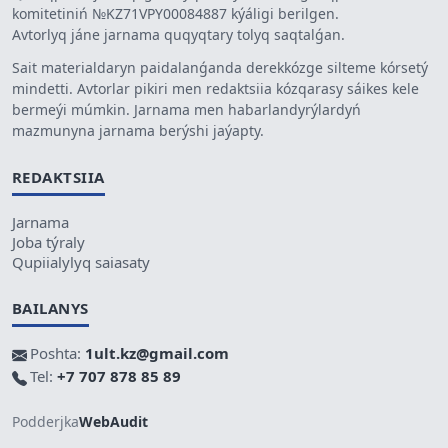
komitetiniń №KZ71VPY00084887 kýáligi berilgen.
Avtorlyq jáne jarnama quqyqtary tolyq saqtalǵan.
Sait materialdaryn paidalanǵanda derekkózge silteme kórsetý
mindetti. Avtorlar pikiri men redaktsiia kózqarasy sáikes kele
bermeýi múmkin. Jarnama men habarlandyrýlardyń
mazmunyna jarnama berýshi jaýapty.
REDAKTSIIA
Jarnama
Joba týraly
Qupiialylyq saiasaty
BAILANYS
Poshta:
1ult.kz@gmail.com
Tel:
+7 707 878 85 89
Podderjka
WebAudit