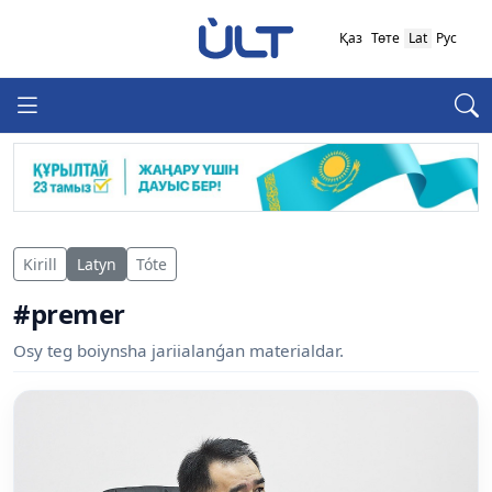
Қаз
Төте
Lat
Рус
Kirill
Latyn
Tóte
#premer
Osy teg boiynsha jariialanǵan materialdar.