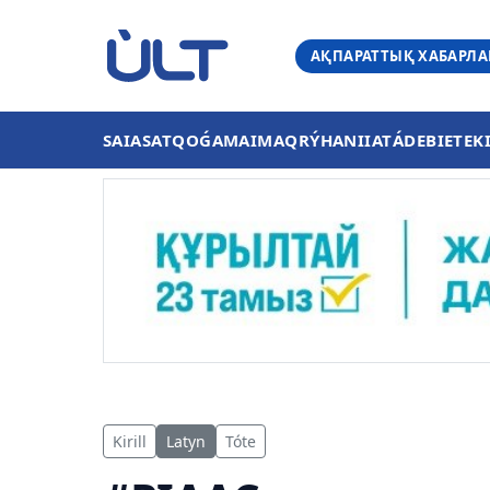
АҚПАРАТТЫҚ ХАБАРЛ
SAIASAT
QOǴAM
AIMAQ
RÝHANIIAT
ÁDEBIET
EK
Kirill
Latyn
Tóte