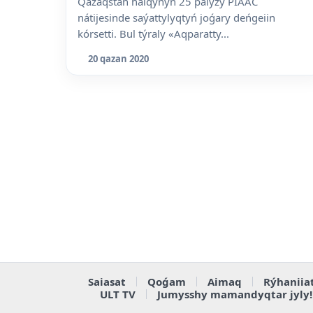
Qazaqstan halqynyń 25 paiyzy PIAAC
nátijesinde saýattylyqtyń joǵary deńgeiin
kórsetti. Bul týraly «Aqparatty...
20 qazan 2020
Saiasat
Qoǵam
Aimaq
Rýhaniia
ULT TV
Jumysshy mamandyqtar jyly!