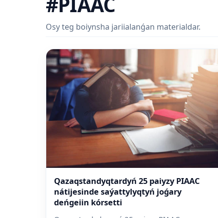
#PIAAC
Osy teg boiynsha jariialanǵan materialdar.
Qazaqstandyqtardyń 25 paiyzy PIAAC
nátijesinde saýattylyqtyń joǵary
deńgeiin kórsetti