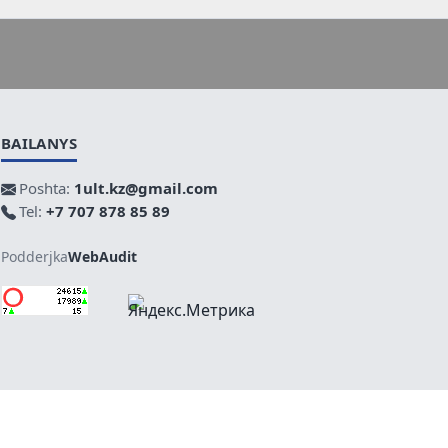
BAILANYS
Poshta:
1ult.kz@gmail.com
Tel:
+7 707 878 85 89
Podderjka
WebAudit