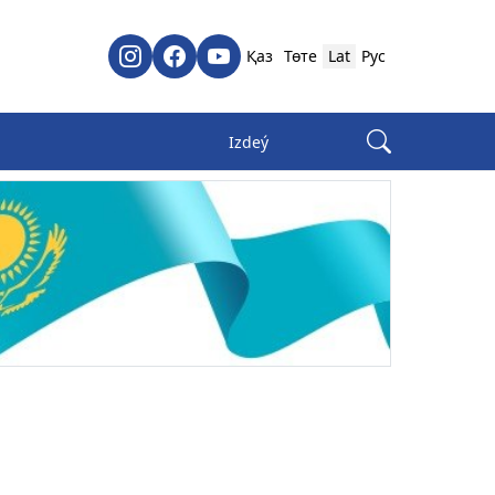
Қаз
Төте
Lat
Рус