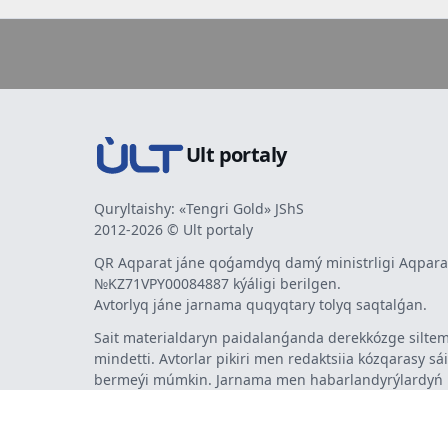
Ult portaly
Quryltaishy: «Tengri Gold» JShS
2012-2026 © Ult portaly
QR Aqparat jáne qoǵamdyq damý ministrligi Aqparat
№KZ71VPY00084887 kýáligi berilgen.
Avtorlyq jáne jarnama quqyqtary tolyq saqtalǵan.
Sait materialdaryn paidalanǵanda derekkózge siltem
mindetti. Avtorlar pikiri men redaktsiia kózqarasy sá
bermeýi múmkin. Jarnama men habarlandyrýlardy
jarnama berýshi jaýapty.