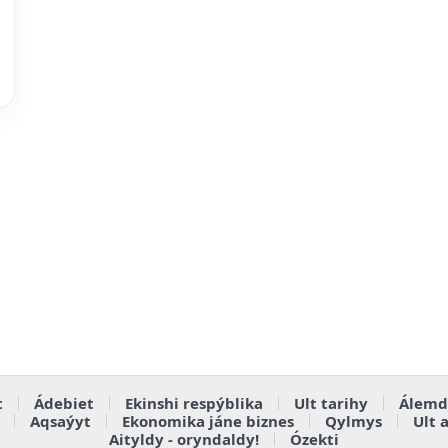
t
Ádebiet
Ekinshi respýblika
Ult tarihy
Álemd
Aqsaýyt
Ekonomika jáne biznes
Qylmys
Ult 
Aityldy - oryndaldy!
Ózekti