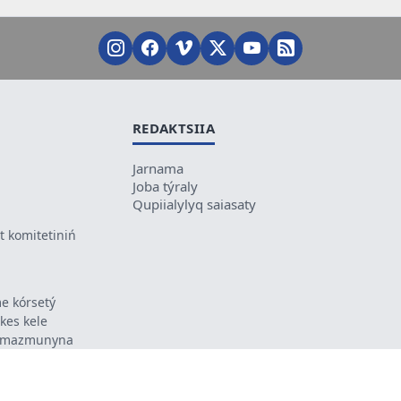
REDAKTSIIA
Jarnama
Joba týraly
Qupiialylyq saiasaty
 komitetiniń
e kórsetý
ikes kele
ń mazmunyna