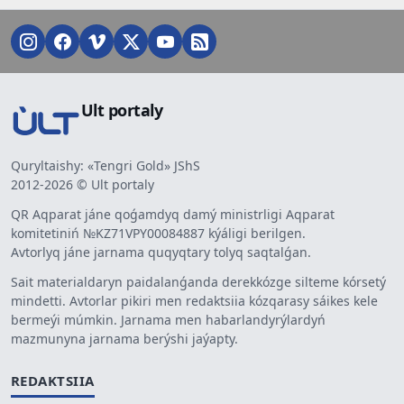
Ult portaly
Quryltaishy: «Tengri Gold» JShS
2012-2026 © Ult portaly
QR Aqparat jáne qoǵamdyq damý ministrligi Aqparat
komitetiniń №KZ71VPY00084887 kýáligi berilgen.
Avtorlyq jáne jarnama quqyqtary tolyq saqtalǵan.
Sait materialdaryn paidalanǵanda derekkózge silteme kórsetý
mindetti. Avtorlar pikiri men redaktsiia kózqarasy sáikes kele
bermeýi múmkin. Jarnama men habarlandyrýlardyń
mazmunyna jarnama berýshi jaýapty.
REDAKTSIIA