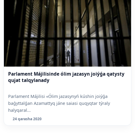
Parlament Májilisinde ólim jazasyn joiýǵa qatysty
qujat talqylanady
Parlament Májilisi «Ólim jazasynyń kúshin joiýǵa
baǵyttalǵan Azamattyq jáne saiasi quqyqtar týraly
halyqaral...
24 qarasha 2020