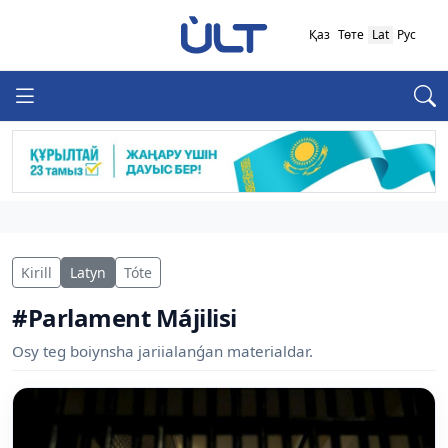
Қаз
Төте
Lat
Рус
Kirill
Latyn
Tóte
#Parlament Májilisi
Osy teg boiynsha jariialanǵan materialdar.