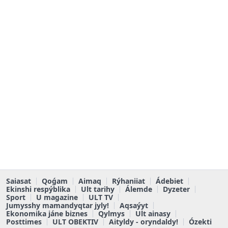
Saiasat
Qoǵam
Aimaq
Rýhaniiat
Ádebiet
Ekinshi respýblika
Ult tarihy
Álemde
Dyzeter
Sport
U magazine
ULT TV
Jumysshy mamandyqtar jyly!
Aqsaýyt
Ekonomika jáne biznes
Qylmys
Ult ainasy
Posttimes
ULT OBEKTIV
Aityldy - oryndaldy!
Ózekti