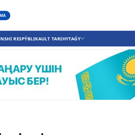
АМА
INSHI RESPÝBLIKA
ULT TARIHY
TAǴY