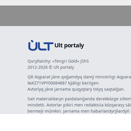
Ult portaly
Quryltaishy: «Tengri Gold» JShS
2012-2026 © Ult portaly
QR Aqparat jáne qoǵamdyq damý ministrligi Aqparat
№KZ71VPY00084887 kýáligi berilgen.
Avtorlyq jáne jarnama quqyqtary tolyq saqtalǵan.
Sait materialdaryn paidalanǵanda derekkózge siltem
mindetti. Avtorlar pikiri men redaktsiia kózqarasy sá
bermeýi múmkin. Jarnama men habarlandyrýlardy
jarnama berýshi jaýapty.