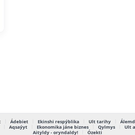
t
Ádebiet
Ekinshi respýblika
Ult tarihy
Álemd
Aqsaýyt
Ekonomika jáne biznes
Qylmys
Ult 
Aityldy - oryndaldy!
Ózekti