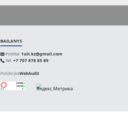
BAILANYS
Poshta:
1ult.kz@gmail.com
Tel:
+7 707 878 85 89
Podderjka
WebAudit