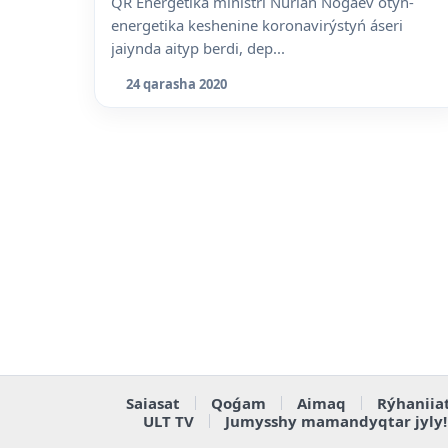
QR Energetika ministri Nurlan Noǵaev otyn-
energetika keshenine koronavirýstyń áseri
jaiynda aityp berdi, dep...
24 qarasha 2020
Saiasat
Qoǵam
Aimaq
Rýhaniia
ULT TV
Jumysshy mamandyqtar jyly!