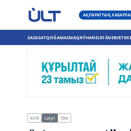
АҚПАРАТТЫҚ ХАБАРЛ
SAIASAT
QOǴAM
AIMAQ
RÝHANIIAT
ÁDEBIET
EK
Kirill
Latyn
Tóte