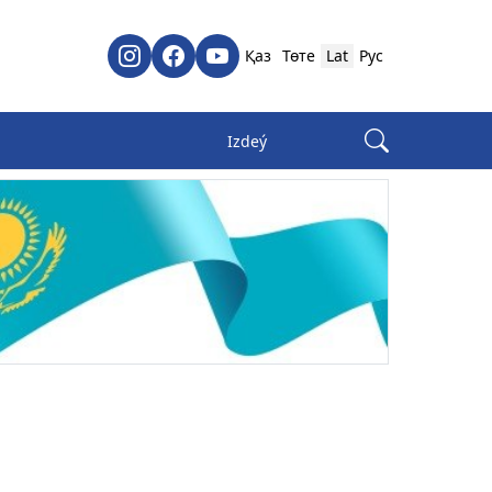
Қаз
Төте
Lat
Рус