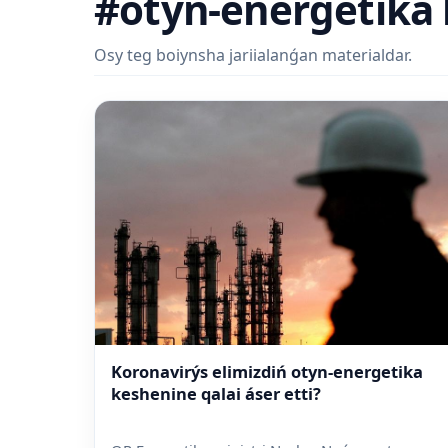
#otyn-energetika 
Osy teg boiynsha jariialanǵan materialdar.
Koronavirýs elimizdiń otyn-energetika
keshenine qalai áser etti?