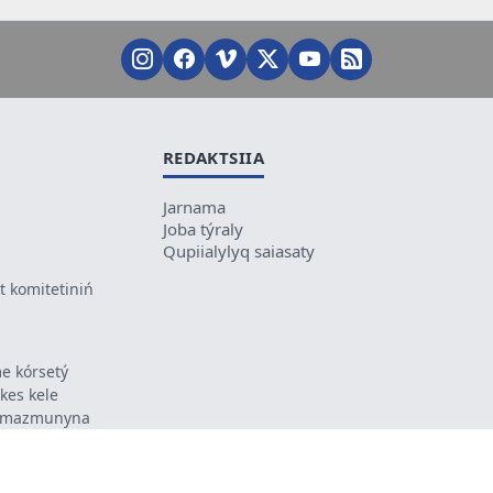
REDAKTSIIA
Jarnama
Joba týraly
Qupiialylyq saiasaty
 komitetiniń
e kórsetý
ikes kele
ń mazmunyna