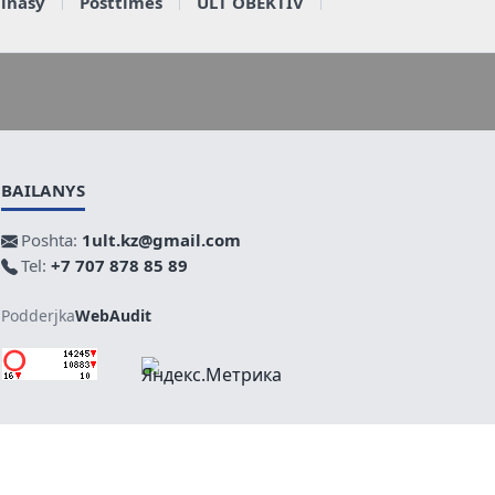
ainasy
Posttimes
ULT OBEKTIV
BAILANYS
Poshta:
1ult.kz@gmail.com
Tel:
+7 707 878 85 89
Podderjka
WebAudit