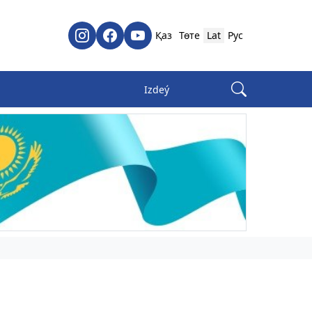
Қаз
Төте
Lat
Рус