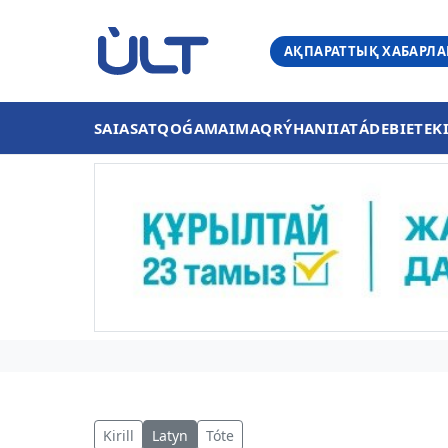
АҚПАРАТТЫҚ ХАБАРЛ
SAIASAT
QOǴAM
AIMAQ
RÝHANIIAT
ÁDEBIET
EK
Kirill
Latyn
Tóte