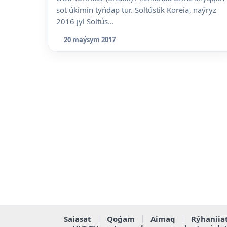
sot úkimin tyńdap tur. Soltústik Koreia, naýryz
2016 jyl Soltús...
20 maýsym 2017
Saiasat
Qoǵam
Aimaq
Rýhaniia