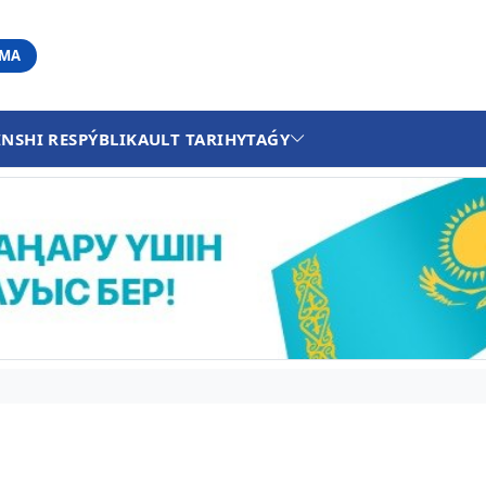
АМА
INSHI RESPÝBLIKA
ULT TARIHY
TAǴY