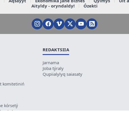
Aqsaýyt
Ekonomika jáne biznes
Qylmys
Ult 
Aityldy - oryndaldy!
Ózekti
REDAKTSIIA
Jarnama
Joba týraly
Qupiialylyq saiasaty
 komitetiniń
e kórsetý
ikes kele
ń mazmunyna