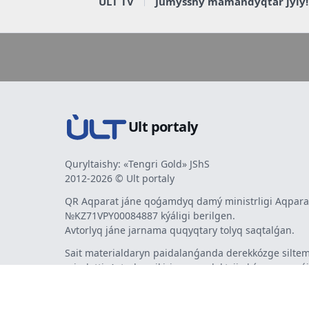
ULT TV
Jumysshy mamandyqtar jyly!
Ult portaly
Quryltaishy: «Tengri Gold» JShS
2012-2026 © Ult portaly
QR Aqparat jáne qoǵamdyq damý ministrligi Aqparat
№KZ71VPY00084887 kýáligi berilgen.
Avtorlyq jáne jarnama quqyqtary tolyq saqtalǵan.
Sait materialdaryn paidalanǵanda derekkózge siltem
mindetti. Avtorlar pikiri men redaktsiia kózqarasy sá
bermeýi múmkin. Jarnama men habarlandyrýlardy
jarnama berýshi jaýapty.