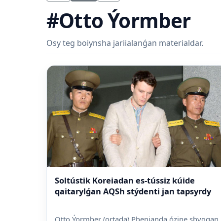
#Otto Ýormber
Osy teg boiynsha jariialanǵan materialdar.
Soltústik Koreiadan es-tússiz kúide
qaitarylǵan AQSh stýdenti jan tapsyrdy
Otto Ýormber (ortada) Phenianda ózine shyqqan