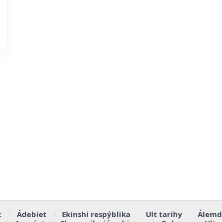
t
Ádebiet
Ekinshi respýblika
Ult tarihy
Álemd