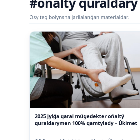
#ońaltý quraldary
Osy teg boiynsha jariialanǵan materialdar.
2025 jylǵa qarai múgedekter ońaltý
quraldarymen 100% qamtylady – Úkimet