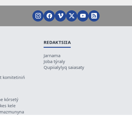
REDAKTSIIA
Jarnama
Joba týraly
Qupiialylyq saiasaty
 komitetiniń
e kórsetý
ikes kele
ń mazmunyna