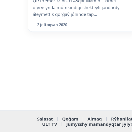
QR Premer-Ministri Asqar Mamin Úkimet
otyrysynda múmkindigi shekteýli jandardy
áleýmettik qorǵaý jóninde tap...
2 jeltoqsan 2020
Saiasat
Qoǵam
Aimaq
Rýhaniia
ULT TV
Jumysshy mamandyqtar jyly!