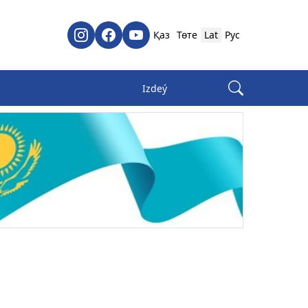
Қаз
Төте
Lat
Рус