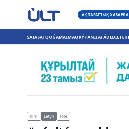
АҚПАРАТТЫҚ ХАБАРЛ
SAIASAT
QOǴAM
AIMAQ
RÝHANIIAT
ÁDEBIET
EK
Kirill
Latyn
Tóte