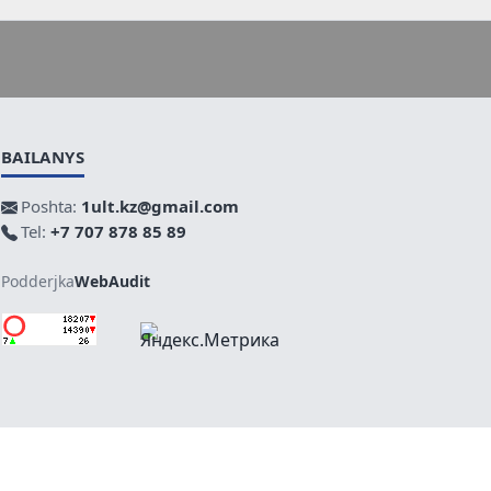
BAILANYS
Poshta:
1ult.kz@gmail.com
Tel:
+7 707 878 85 89
Podderjka
WebAudit