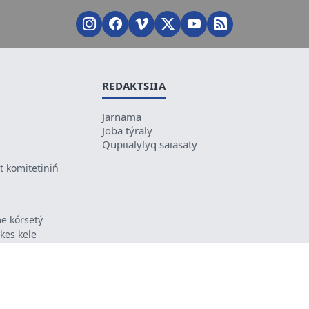
REDAKTSIIA
Jarnama
Joba týraly
Qupiialylyq saiasaty
 komitetiniń
e kórsetý
ikes kele
ń mazmunyna