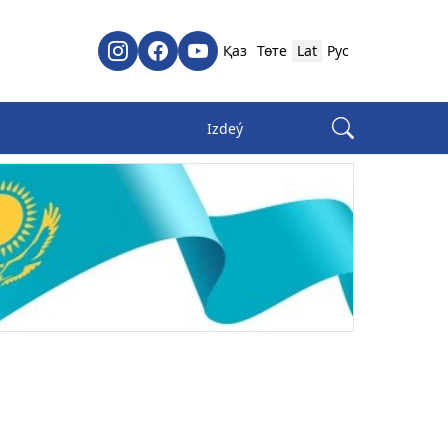
Қаз
Төте
Lat
Рус