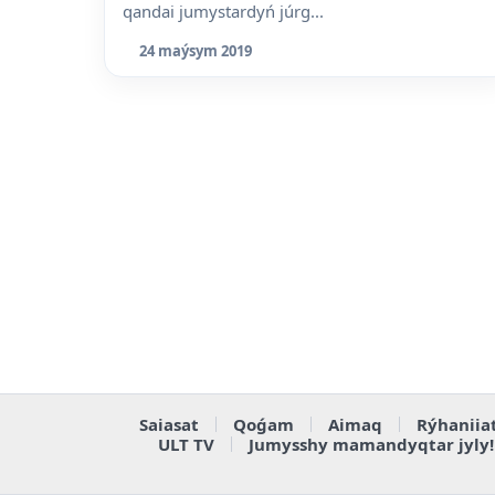
qandai jumystardyń júrg...
24 maýsym 2019
Saiasat
Qoǵam
Aimaq
Rýhaniia
ULT TV
Jumysshy mamandyqtar jyly!