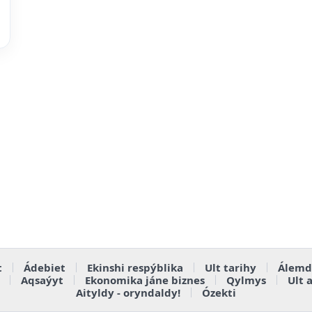
t
Ádebiet
Ekinshi respýblika
Ult tarihy
Álemd
Aqsaýyt
Ekonomika jáne biznes
Qylmys
Ult 
Aityldy - oryndaldy!
Ózekti