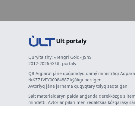
Ult portaly
Quryltaishy: «Tengri Gold» JShS
2012-2026 © Ult portaly
QR Aqparat jáne qoǵamdyq damý ministrligi Aqparat
№KZ71VPY00084887 kýáligi berilgen.
Avtorlyq jáne jarnama quqyqtary tolyq saqtalǵan.
Sait materialdaryn paidalanǵanda derekkózge siltem
mindetti. Avtorlar pikiri men redaktsiia kózqarasy sá
bermeýi múmkin. Jarnama men habarlandyrýlardy
jarnama berýshi jaýapty.