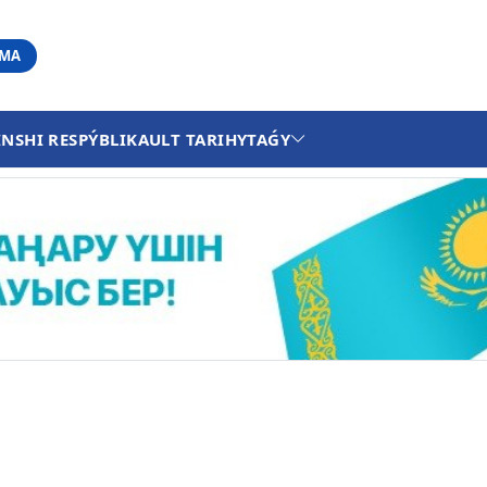
АМА
INSHI RESPÝBLIKA
ULT TARIHY
TAǴY