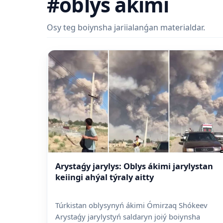
#oblys ákimi
Osy teg boiynsha jariialanǵan materialdar.
Arystaǵy jarylys: Oblys ákimi jarylystan
keiingi ahýal týraly aitty
Túrkistan oblysynyń ákimi Ómirzaq Shókeev
Arystaǵy jarylystyń saldaryn joiý boiynsha