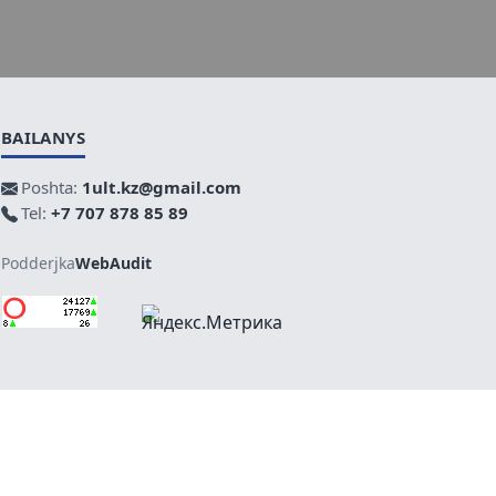
BAILANYS
Poshta:
1ult.kz@gmail.com
Tel:
+7 707 878 85 89
Podderjka
WebAudit