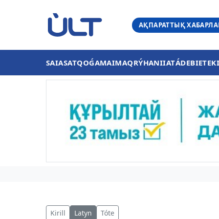
АҚПАРАТТЫҚ ХАБАРЛ
SAIASAT
QOǴAM
AIMAQ
RÝHANIIAT
ÁDEBIET
EK
Kirill
Latyn
Tóte