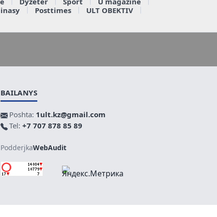
e
Dyzeter
Sport
U magazine
ainasy
Posttimes
ULT OBEKTIV
BAILANYS
Poshta:
1ult.kz@gmail.com
Tel:
+7 707 878 85 89
Podderjka
WebAudit