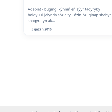
Ádebiet - búgingi kýnniń eń aýyr taqyryby
boldy. Ol jaiynda sóz aitý - ózin-ózi qinap shabyt
shaqyratyn ak...
5 qazan 2016