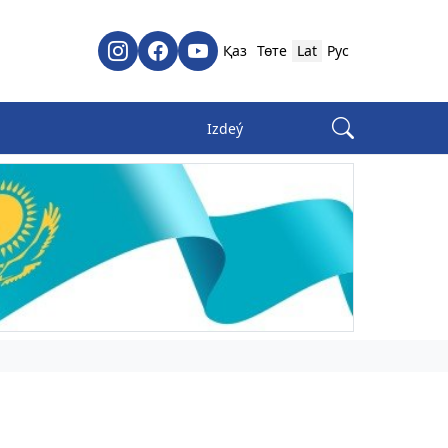
Қаз
Төте
Lat
Рус