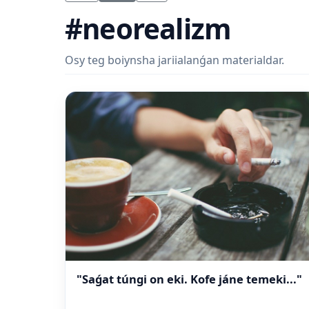
#neorealizm
Osy teg boiynsha jariialanǵan materialdar.
"Saǵat túngi on eki. Kofe jáne temeki..."