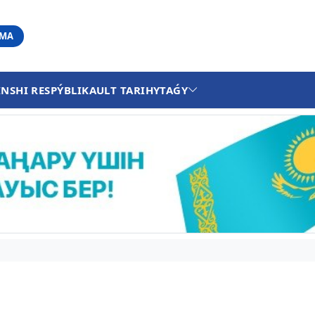
АМА
INSHI RESPÝBLIKA
ULT TARIHY
TAǴY