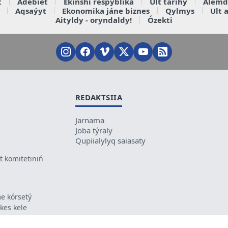
t
Ádebiet
Ekinshi respýblika
Ult tarihy
Álemd
Aqsaýyt
Ekonomika jáne biznes
Qylmys
Ult 
Aityldy - oryndaldy!
Ózekti
REDAKTSIIA
Jarnama
Joba týraly
Qupiialylyq saiasaty
 komitetiniń
e kórsetý
ikes kele
ń mazmunyna