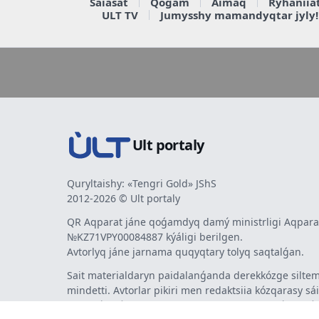
Saiasat
Qoǵam
Aimaq
Rýhaniia
ULT TV
Jumysshy mamandyqtar jyly!
Ult portaly
Quryltaishy: «Tengri Gold» JShS
2012-2026 © Ult portaly
QR Aqparat jáne qoǵamdyq damý ministrligi Aqparat
№KZ71VPY00084887 kýáligi berilgen.
Avtorlyq jáne jarnama quqyqtary tolyq saqtalǵan.
Sait materialdaryn paidalanǵanda derekkózge siltem
mindetti. Avtorlar pikiri men redaktsiia kózqarasy sá
bermeýi múmkin. Jarnama men habarlandyrýlardy