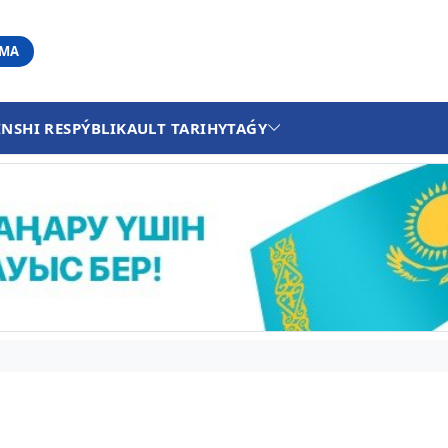
АМА
INSHI RESPÝBLIKA
ULT TARIHY
TAǴY