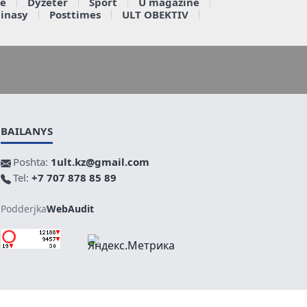
e
Dyzeter
Sport
U magazine
ainasy
Posttimes
ULT OBEKTIV
BAILANYS
Poshta:
1ult.kz@gmail.com
Tel:
+7 707 878 85 89
Podderjka
WebAudit