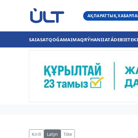
АҚПАРАТТЫҚ ХАБАРЛ
SAIASAT
QOǴAM
AIMAQ
RÝHANIIAT
ÁDEBIET
EK
Kirill
Latyn
Tóte