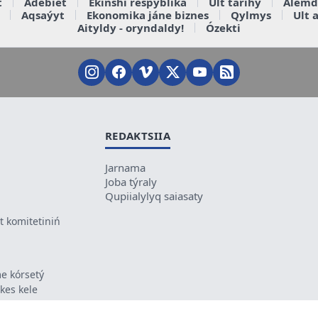
t
Ádebiet
Ekinshi respýblika
Ult tarihy
Álemd
Aqsaýyt
Ekonomika jáne biznes
Qylmys
Ult 
Aityldy - oryndaldy!
Ózekti
REDAKTSIIA
Jarnama
Joba týraly
Qupiialylyq saiasaty
 komitetiniń
e kórsetý
ikes kele
ń mazmunyna