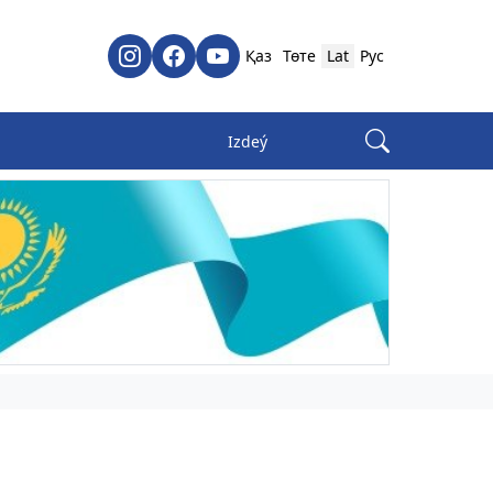
Қаз
Төте
Lat
Рус