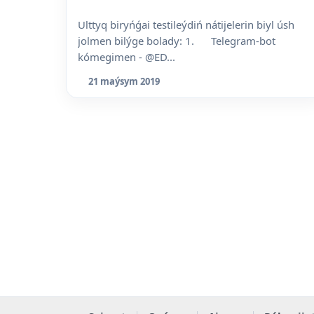
Ulttyq biryńǵai testileýdiń nátijelerin biyl úsh
jolmen bilýge bolady: 1. Telegram-bot
kómegimen - @ED...
21 maýsym 2019