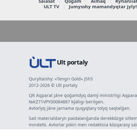
Saiasat
Qoǵam
Aimaq
Rýhaniia
ULT TV
Jumysshy mamandyqtar jyly!
Ult portaly
Quryltaishy: «Tengri Gold» JShS
2012-2026 © Ult portaly
QR Aqparat jáne qoǵamdyq damý ministrligi Aqparat
№KZ71VPY00084887 kýáligi berilgen.
Avtorlyq jáne jarnama quqyqtary tolyq saqtalǵan.
Sait materialdaryn paidalanǵanda derekkózge siltem
mindetti. Avtorlar pikiri men redaktsiia kózqarasy sá
bermeýi múmkin. Jarnama men habarlandyrýlardy