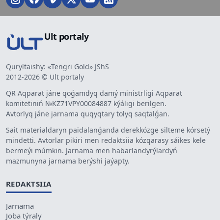
Ult portaly
Quryltaishy: «Tengri Gold» JShS
2012-2026 © Ult portaly
QR Aqparat jáne qoǵamdyq damý ministrligi Aqparat
komitetiniń №KZ71VPY00084887 kýáligi berilgen.
Avtorlyq jáne jarnama quqyqtary tolyq saqtalǵan.
Sait materialdaryn paidalanǵanda derekkózge silteme kórsetý
mindetti. Avtorlar pikiri men redaktsiia kózqarasy sáikes kele
bermeýi múmkin. Jarnama men habarlandyrýlardyń
mazmunyna jarnama berýshi jaýapty.
REDAKTSIIA
Jarnama
Joba týraly