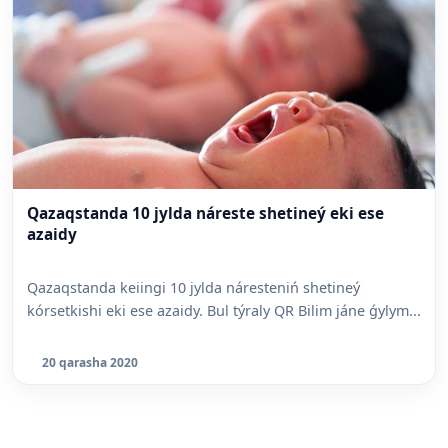
Qazaqstanda 10 jylda náreste shetineý eki ese
azaidy
Qazaqstanda keiingi 10 jylda náresteniń shetineý
kórsetkishi eki ese azaidy. Bul týraly QR Bilim jáne ǵylym...
20 qarasha 2020