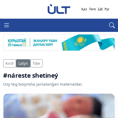
Қаз
Төте
Lat
Рус
Kirill
Latyn
Tóte
#náreste shetineý
Osy teg boiynsha jariialanǵan materialdar.