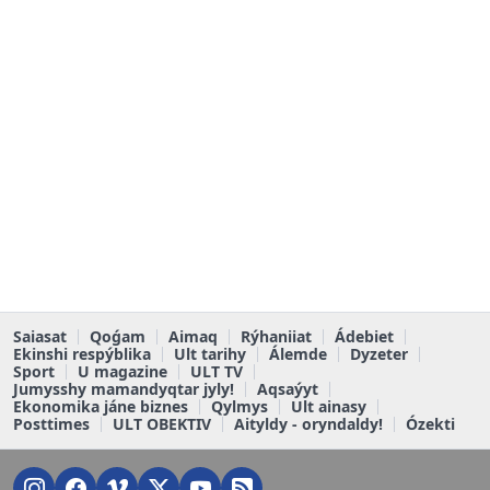
Saiasat
Qoǵam
Aimaq
Rýhaniiat
Ádebiet
Ekinshi respýblika
Ult tarihy
Álemde
Dyzeter
Sport
U magazine
ULT TV
Jumysshy mamandyqtar jyly!
Aqsaýyt
Ekonomika jáne biznes
Qylmys
Ult ainasy
Posttimes
ULT OBEKTIV
Aityldy - oryndaldy!
Ózekti