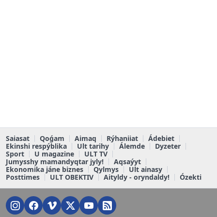
Saiasat
Qoǵam
Aimaq
Rýhaniiat
Ádebiet
Ekinshi respýblika
Ult tarihy
Álemde
Dyzeter
Sport
U magazine
ULT TV
Jumysshy mamandyqtar jyly!
Aqsaýyt
Ekonomika jáne biznes
Qylmys
Ult ainasy
Posttimes
ULT OBEKTIV
Aityldy - oryndaldy!
Ózekti