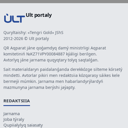
Ult portaly
Quryltaishy: «Tengri Gold» JShS
2012-2026 © Ult portaly
QR Aqparat jáne qoǵamdyq damý ministrligi Aqparat
komitetiniń №KZ71VPY00084887 kýáligi berilgen.
Avtorlyq jáne jarnama quqyqtary tolyq saqtalǵan.
Sait materialdaryn paidalanǵanda derekkózge silteme kórsetý
mindetti. Avtorlar pikiri men redaktsiia kózqarasy sáikes kele
bermeýi múmkin. Jarnama men habarlandyrýlardyń
mazmunyna jarnama berýshi jaýapty.
REDAKTSIIA
Jarnama
Joba týraly
Qupiialylyq saiasaty