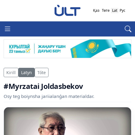
Қаз
Төте
Lat
Рус
Kirill
Latyn
Tóte
#Myrzatai Joldasbekov
Osy teg boiynsha jariialanǵan materialdar.