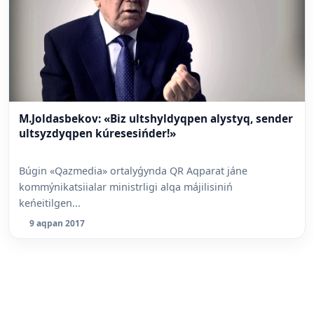
M.Joldasbekov: «Biz ultshyldyqpen alystyq, sender
ultsyzdyqpen kúresesińder!»
Búgin «Qazmedia» ortalyǵynda QR Aqparat jáne
kommýnikatsiialar ministrligi alqa májilisiniń
keńeitilgen...
9 aqpan 2017