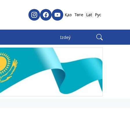
Қаз
Төте
Lat
Рус