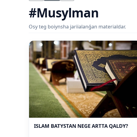
#Musylman
Osy teg boiynsha jariialanǵan materialdar.
ISLAM BATYSTAN NEGE ARTTA QALDY?