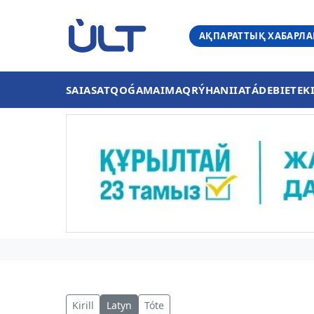
АҚПАРАТТЫҚ ХАБАРЛ
SAIASAT
QOǴAM
AIMAQ
RÝHANIIAT
ÁDEBIET
EK
Kirill
Latyn
Tóte