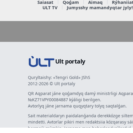
Saiasat
Qoǵam
Aimaq
Rýhaniia
ULT TV
Jumysshy mamandyqtar jyly!
Ult portaly
Quryltaishy: «Tengri Gold» JShS
2012-2026 © Ult portaly
QR Aqparat jáne qoǵamdyq damý ministrligi Aqparat
№KZ71VPY00084887 kýáligi berilgen.
Avtorlyq jáne jarnama quqyqtary tolyq saqtalǵan.
Sait materialdaryn paidalanǵanda derekkózge siltem
mindetti. Avtorlar pikiri men redaktsiia kózqarasy sá
bermeýi múmkin. Jarnama men habarlandyrýlardy