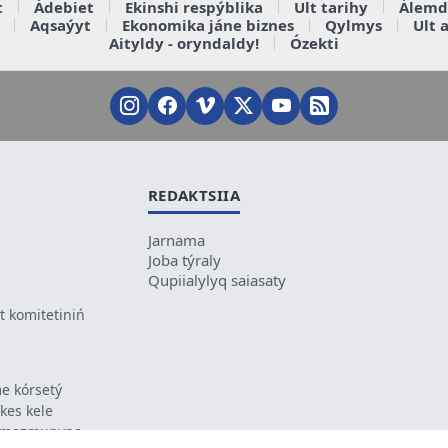
t
Ádebiet
Ekinshi respýblika
Ult tarihy
Álemd
Aqsaýyt
Ekonomika jáne biznes
Qylmys
Ult 
Aityldy - oryndaldy!
Ózekti
REDAKTSIIA
Jarnama
Joba týraly
Qupiialylyq saiasaty
 komitetiniń
e kórsetý
ikes kele
ń mazmunyna