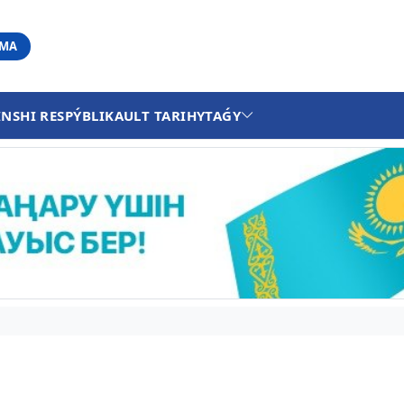
АМА
INSHI RESPÝBLIKA
ULT TARIHY
TAǴY