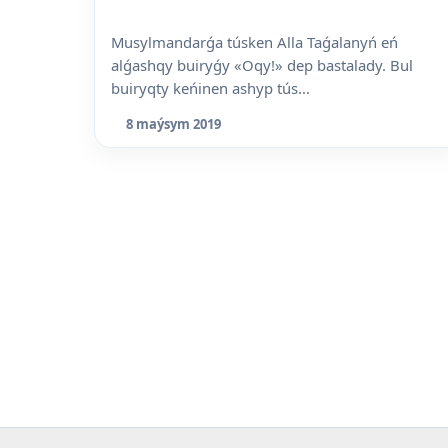
Musylmandarǵa túsken Alla Taǵalanyń eń
alǵashqy buiryǵy «Oqy!» dep bastalady. Bul
buiryqty keńinen ashyp tús...
8 maýsym 2019