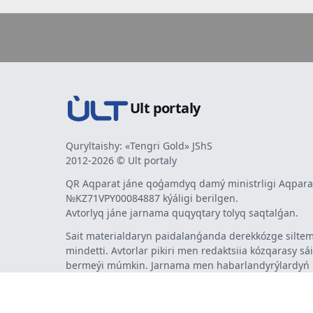
Ult portaly
Quryltaishy: «Tengri Gold» JShS
2012-2026 © Ult portaly
QR Aqparat jáne qoǵamdyq damý ministrligi Aqparat
№KZ71VPY00084887 kýáligi berilgen.
Avtorlyq jáne jarnama quqyqtary tolyq saqtalǵan.
Sait materialdaryn paidalanǵanda derekkózge siltem
mindetti. Avtorlar pikiri men redaktsiia kózqarasy sá
bermeýi múmkin. Jarnama men habarlandyrýlardy
jarnama berýshi jaýapty.