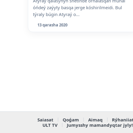
Atyraý qalasynyń shetinde ornalasqan munai
óńdeý zaýyty basqa jerge kóshirilmeidi. Bul
týraly búgin Atyraý o...
13 qarasha 2020
Saiasat
Qoǵam
Aimaq
Rýhaniia
ULT TV
Jumysshy mamandyqtar jyly!