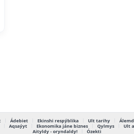
t
Ádebiet
Ekinshi respýblika
Ult tarihy
Álemd
Aqsaýyt
Ekonomika jáne biznes
Qylmys
Ult 
Aityldy - oryndaldy!
Ózekti