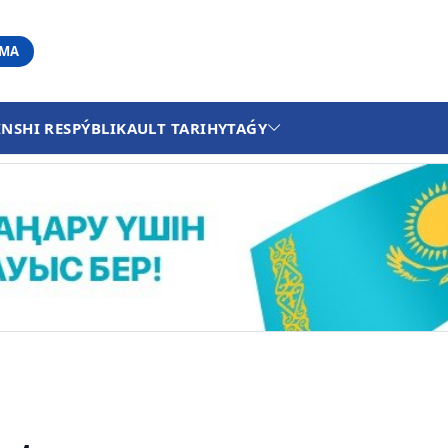
АМА
INSHI RESPÝBLIKA
ULT TARIHY
TAǴY