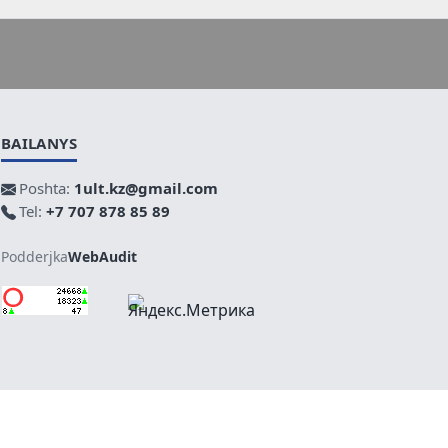
BAILANYS
Poshta:
1ult.kz@gmail.com
Tel:
+7 707 878 85 89
Podderjka
WebAudit