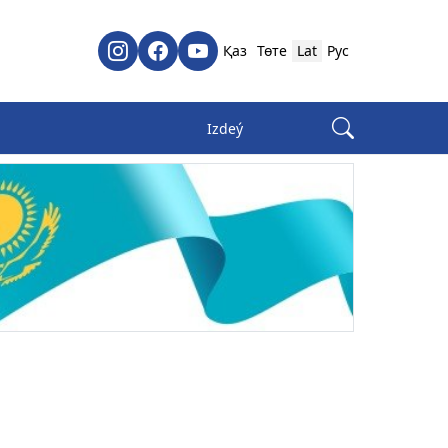
Қаз
Төте
Lat
Рус