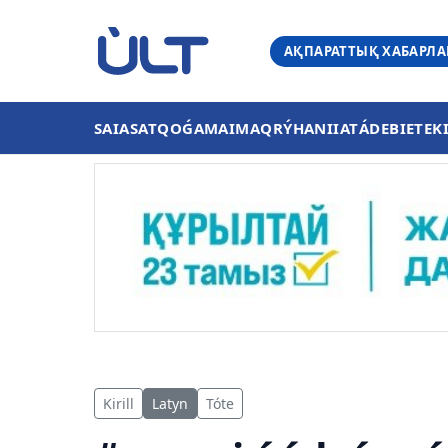
АҚПАРАТТЫҚ ХАБАРЛ
SAIASAT
QOǴAM
AIMAQ
RÝHANIIAT
ÁDEBIET
EK
Kirill
Latyn
Tóte