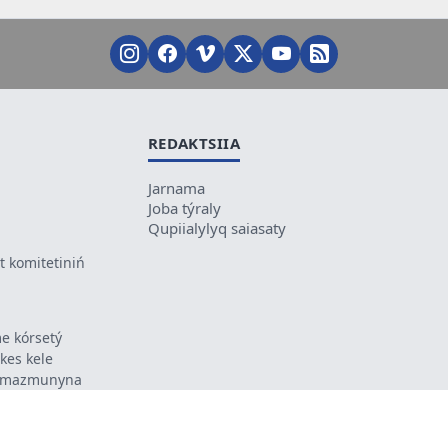
REDAKTSIIA
Jarnama
Joba týraly
Qupiialylyq saiasaty
 komitetiniń
e kórsetý
ikes kele
ń mazmunyna