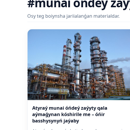
#munai óńdeý zaý
Osy teg boiynsha jariialanǵan materialdar.
Atyraý munai óńdeý zaýyty qala
aýmaǵynan kóshirile me – óńir
basshysynyń jaýaby