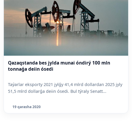
Qazaqstanda bes jylda munai óndirý 100 mln
tonnaǵa deiin ósedi
Taýarlar eksporty 2021 jylǵy 41,4 mlrd dollardan 2025 jyly
51,5 mlrd dollarǵa deiin ósedi. Bul týraly Senatt...
19 qarasha 2020