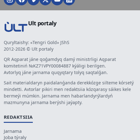
Ult portaly
Quryltaishy: «Tengri Gold» JShS
2012-2026 © Ult portaly
QR Aqparat jáne qoǵamdyq damý ministrligi Aqparat
komitetiniń №KZ71VPY00084887 kýáligi berilgen.
Avtorlyq jáne jarnama quqyqtary tolyq saqtalǵan.
Sait materialdaryn paidalanǵanda derekkózge silteme kórsetý
mindetti. Avtorlar pikiri men redaktsiia kózqarasy sáikes kele
bermeýi múmkin. Jarnama men habarlandyrýlardyń
mazmunyna jarnama berýshi jaýapty.
REDAKTSIIA
Jarnama
Joba týraly