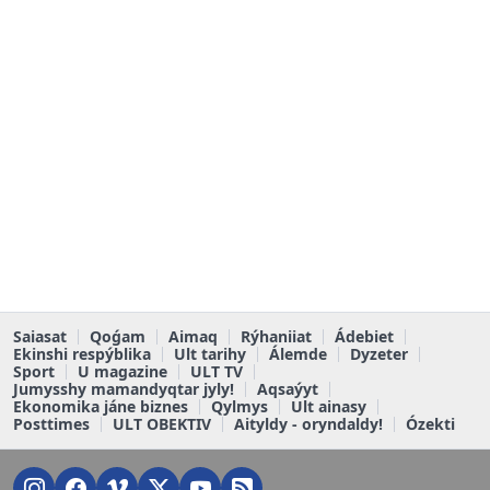
Saiasat
Qoǵam
Aimaq
Rýhaniiat
Ádebiet
Ekinshi respýblika
Ult tarihy
Álemde
Dyzeter
Sport
U magazine
ULT TV
Jumysshy mamandyqtar jyly!
Aqsaýyt
Ekonomika jáne biznes
Qylmys
Ult ainasy
Posttimes
ULT OBEKTIV
Aityldy - oryndaldy!
Ózekti