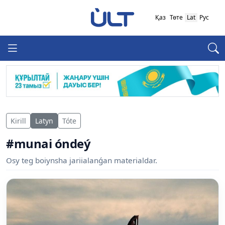
Қаз
Төте
Lat
Рус
Kirill
Latyn
Tóte
#munai óndeý
Osy teg boiynsha jariialanǵan materialdar.