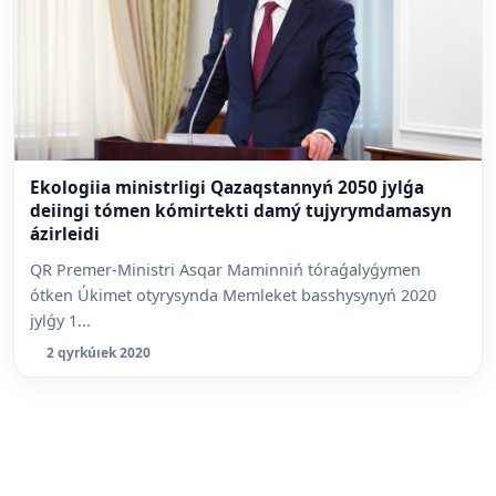
Ekologiia ministrligi Qazaqstannyń 2050 jylǵa
deiingi tómen kómirtekti damý tujyrymdamasyn
ázirleidi
QR Premer-Ministri Asqar Maminniń tóraǵalyǵymen
ótken Úkimet otyrysynda Memleket basshysynyń 2020
jylǵy 1...
2 qyrkúıek 2020