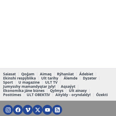
Saiasat
Qoǵam
Aimaq
Rýhaniiat
Ádebiet
Ekinshi respýblika
Ult tarihy
Álemde
Dyzeter
Sport
U magazine
ULT TV
Jumysshy mamandyqtar jyly!
Aqsaýyt
Ekonomika jáne biznes
Qylmys
Ult ainasy
Posttimes
ULT OBEKTIV
Aityldy - oryndaldy!
Ózekti