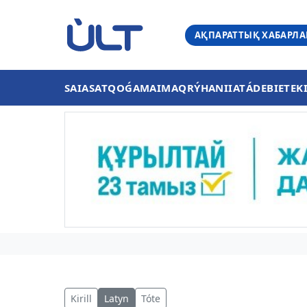
АҚПАРАТТЫҚ ХАБАРЛ
SAIASAT
QOǴAM
AIMAQ
RÝHANIIAT
ÁDEBIET
EK
Kirill
Latyn
Tóte