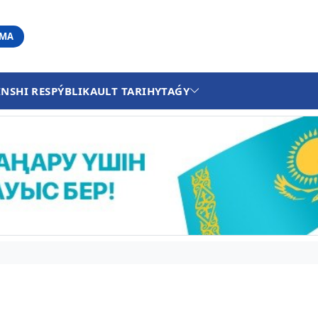
АМА
INSHI RESPÝBLIKA
ULT TARIHY
TAǴY