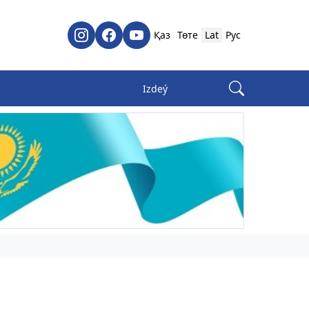
Қаз
Төте
Lat
Рус