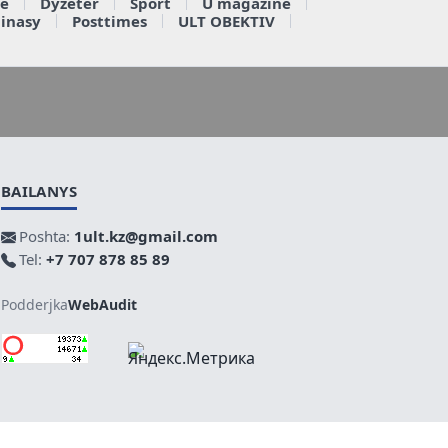
e
Dyzeter
Sport
U magazine
ainasy
Posttimes
ULT OBEKTIV
BAILANYS
Poshta:
1ult.kz@gmail.com
Tel:
+7 707 878 85 89
Podderjka
WebAudit