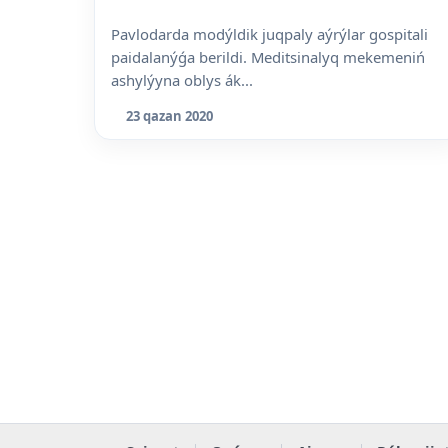
Pavlodarda modýldik juqpaly aýrýlar gospitali
paidalanýǵa berildi. Meditsinalyq mekemeniń
ashylýyna oblys ák...
23 qazan 2020