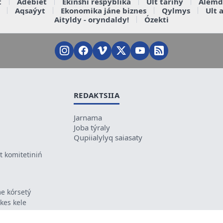
t
Ádebiet
Ekinshi respýblika
Ult tarihy
Álemd
Aqsaýyt
Ekonomika jáne biznes
Qylmys
Ult 
Aityldy - oryndaldy!
Ózekti
REDAKTSIIA
Jarnama
Joba týraly
Qupiialylyq saiasaty
 komitetiniń
e kórsetý
ikes kele
ń mazmunyna