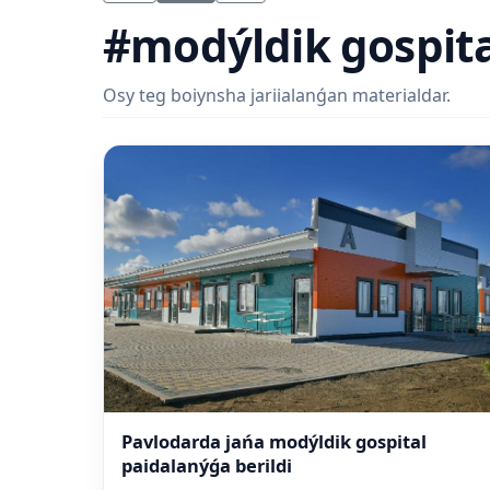
#modýldik gospita
Osy teg boiynsha jariialanǵan materialdar.
Pavlodarda jańa modýldik gospital
paidalanýǵa berildi