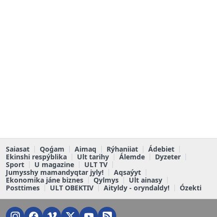
Saiasat
Qoǵam
Aimaq
Rýhaniiat
Ádebiet
Ekinshi respýblika
Ult tarihy
Álemde
Dyzeter
Sport
U magazine
ULT TV
Jumysshy mamandyqtar jyly!
Aqsaýyt
Ekonomika jáne biznes
Qylmys
Ult ainasy
Posttimes
ULT OBEKTIV
Aityldy - oryndaldy!
Ózekti