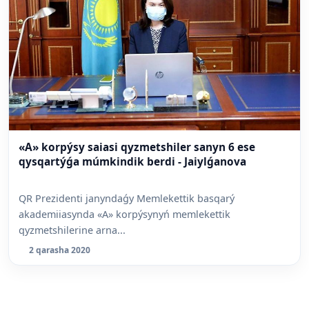
«A» korpýsy saiasi qyzmetshiler sanyn 6 ese
qysqartýǵa múmkindik berdi - Jaiylǵanova
QR Prezidenti janyndaǵy Memlekettik basqarý
akademiiasynda «A» korpýsynyń memlekettik
qyzmetshilerine arna...
2 qarasha 2020