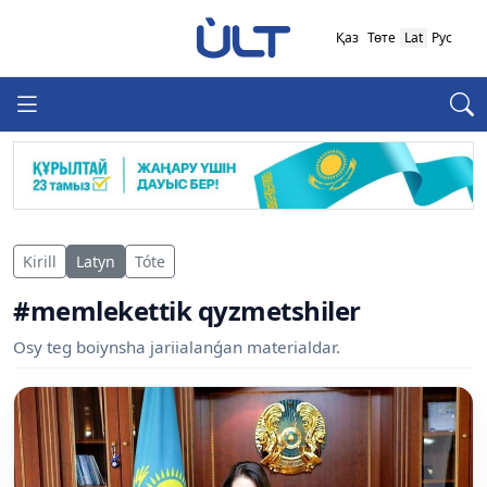
Қаз
Төте
Lat
Рус
Kirill
Latyn
Tóte
#memlekettik qyzmetshiler
Osy teg boiynsha jariialanǵan materialdar.