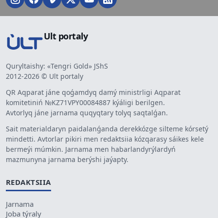
Ult portaly
Quryltaishy: «Tengri Gold» JShS
2012-2026 © Ult portaly
QR Aqparat jáne qoǵamdyq damý ministrligi Aqparat
komitetiniń №KZ71VPY00084887 kýáligi berilgen.
Avtorlyq jáne jarnama quqyqtary tolyq saqtalǵan.
Sait materialdaryn paidalanǵanda derekkózge silteme kórsetý
mindetti. Avtorlar pikiri men redaktsiia kózqarasy sáikes kele
bermeýi múmkin. Jarnama men habarlandyrýlardyń
mazmunyna jarnama berýshi jaýapty.
REDAKTSIIA
Jarnama
Joba týraly