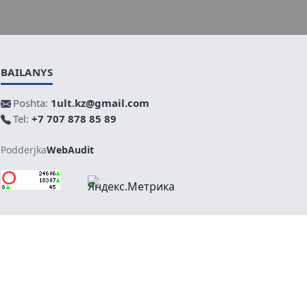
BAILANYS
Poshta:
1ult.kz@gmail.com
Tel:
+7 707 878 85 89
Podderjka
WebAudit
Joǵary