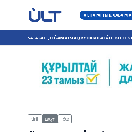
АҚПАРАТТЫҚ ХАБАРЛ
SAIASAT
QOǴAM
AIMAQ
RÝHANIIAT
ÁDEBIET
EK
Kirill
Latyn
Tóte