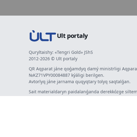
Ult portaly
Quryltaishy: «Tengri Gold» JShS
2012-2026 © Ult portaly
QR Aqparat jáne qoǵamdyq damý ministrligi Aqparat
№KZ71VPY00084887 kýáligi berilgen.
Avtorlyq jáne jarnama quqyqtary tolyq saqtalǵan.
Sait materialdaryn paidalanǵanda derekkózge siltem
mindetti. Avtorlar pikiri men redaktsiia kózqarasy sá
bermeýi múmkin. Jarnama men habarlandyrýlardy
jarnama berýshi jaýapty.
Táýelsiz internet-basylym - ult.kz