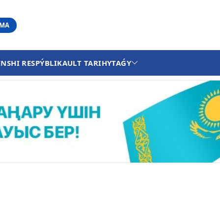
АМА
INSHI RESPÝBLIKA
ULT TARIHY
TAǴY