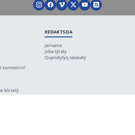
REDAKTSIIA
Jarnama
Joba týraly
Qupiialylyq saiasaty
 komitetiniń
e kórsetý
ikes kele
ń mazmunyna