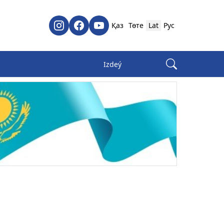
Қаз
Төте
Lat
Рус