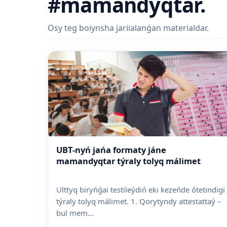
#mamandyqtar.
Osy teg boiynsha jariialanǵan materialdar.
UBT-nyń jańa formaty jáne
mamandyqtar týraly tolyq málimet
Ulttyq biryńǵai testileýdiń eki kezeńde ótetindigi
týraly tolyq málimet. 1. Qorytyndy attestattaý –
bul mem...