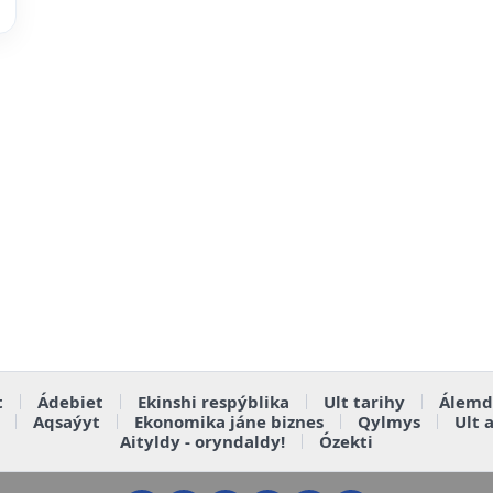
t
Ádebiet
Ekinshi respýblika
Ult tarihy
Álemd
Aqsaýyt
Ekonomika jáne biznes
Qylmys
Ult 
Aityldy - oryndaldy!
Ózekti