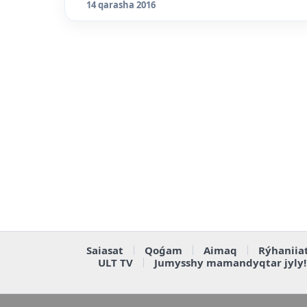
14 qarasha 2016
Saiasat
Qoǵam
Aimaq
Rýhaniia
ULT TV
Jumysshy mamandyqtar jyly!