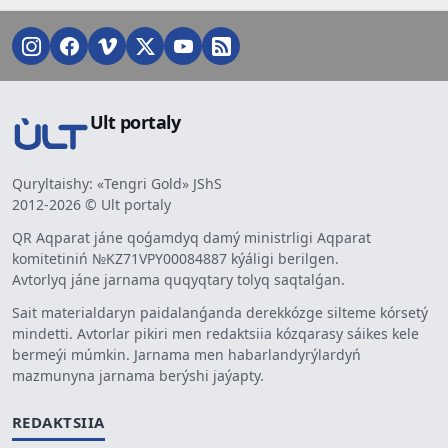
Ult portaly
Quryltaishy: «Tengri Gold» JShS
2012-2026 © Ult portaly
QR Aqparat jáne qoǵamdyq damý ministrligi Aqparat
komitetiniń №KZ71VPY00084887 kýáligi berilgen.
Avtorlyq jáne jarnama quqyqtary tolyq saqtalǵan.
Sait materialdaryn paidalanǵanda derekkózge silteme kórsetý
mindetti. Avtorlar pikiri men redaktsiia kózqarasy sáikes kele
bermeýi múmkin. Jarnama men habarlandyrýlardyń
mazmunyna jarnama berýshi jaýapty.
REDAKTSIIA