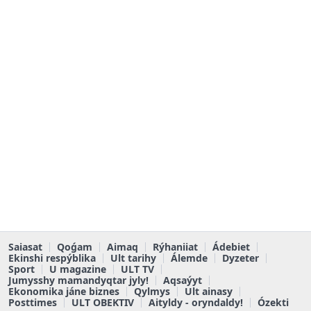
Saiasat
Qoǵam
Aimaq
Rýhaniiat
Ádebiet
Ekinshi respýblika
Ult tarihy
Álemde
Dyzeter
Sport
U magazine
ULT TV
Jumysshy mamandyqtar jyly!
Aqsaýyt
Ekonomika jáne biznes
Qylmys
Ult ainasy
Posttimes
ULT OBEKTIV
Aityldy - oryndaldy!
Ózekti