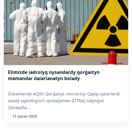
Elimizde iadrolyq nysandardy qorǵaityn
mamandar daiarlanatyn bolady
Óskemende AQSh Qorǵanys ministrligi Qaýip-qaterlerdi
azaitý agenttiginiń qoldaýymen (DTRA) salynǵan
Qazaqsta...
15 qazan 2020