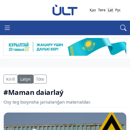
Қаз
Төте
Lat
Рус
Kirill
Latyn
Tóte
#Maman daiarlaý
Osy teg boiynsha jariialanǵan materialdar.