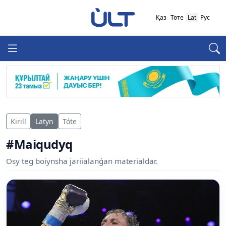
Қаз
Төте
Lat
Рус
Kirill
Latyn
Tóte
#Maiqudyq
Osy teg boiynsha jariialanǵan materialdar.