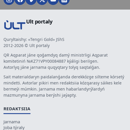
Ult portaly
Quryltaishy: «Tengri Gold» JShS
2012-2026 © Ult portaly
QR Aqparat jáne qoǵamdyq damý ministrligi Aqparat
komitetiniń №KZ71VPY00084887 kýáligi berilgen.
Avtorlyq jáne jarnama quqyqtary tolyq saqtalǵan.
Sait materialdaryn paidalanǵanda derekkózge silteme kórsetý
mindetti. Avtorlar pikiri men redaktsiia kózqarasy sáikes kele
bermeýi múmkin. Jarnama men habarlandyrýlardyń
mazmunyna jarnama berýshi jaýapty.
REDAKTSIIA
Jarnama
Joba týraly