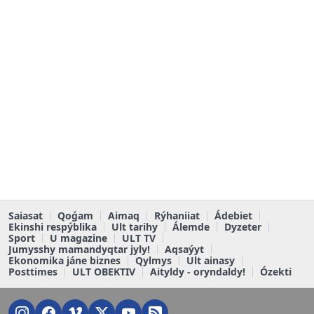
Saiasat
Qoǵam
Aimaq
Rýhaniiat
Ádebiet
Ekinshi respýblika
Ult tarihy
Álemde
Dyzeter
Sport
U magazine
ULT TV
Jumysshy mamandyqtar jyly!
Aqsaýyt
Ekonomika jáne biznes
Qylmys
Ult ainasy
Posttimes
ULT OBEKTIV
Aityldy - oryndaldy!
Ózekti