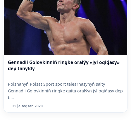
Gennadii Golovkinniń ringke oralýy «jyl oqiǵasy»
dep tanyldy
Polshanyń Polsat Sport sport telearnasynyń saity
Gennadii Golovkinniń ringke qaita oralýyn jyl oqiǵasy dep
b...
25 jeltoqsan 2020