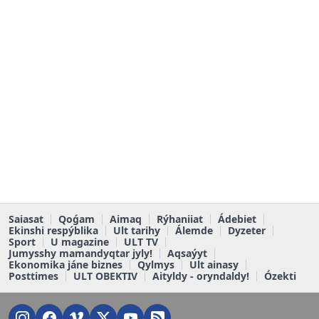
Saiasat
Qoǵam
Aimaq
Rýhaniiat
Ádebiet
Ekinshi respýblika
Ult tarihy
Álemde
Dyzeter
Sport
U magazine
ULT TV
Jumysshy mamandyqtar jyly!
Aqsaýyt
Ekonomika jáne biznes
Qylmys
Ult ainasy
Posttimes
ULT OBEKTIV
Aityldy - oryndaldy!
Ózekti