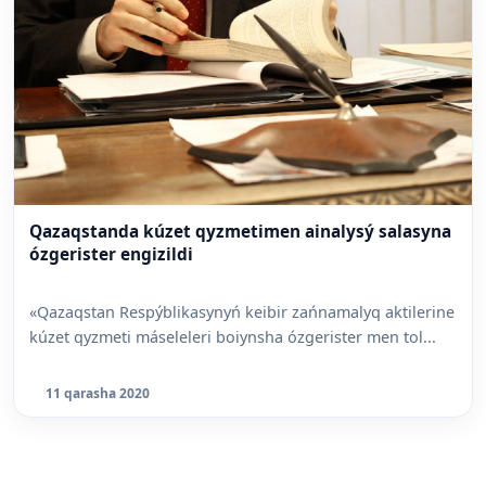
Qazaqstanda kúzet qyzmetimen ainalysý salasyna
ózgerister engizildi
«Qazaqstan Respýblikasynyń keibir zańnamalyq aktilerine
kúzet qyzmeti máseleleri boiynsha ózgerister men tol...
11 qarasha 2020