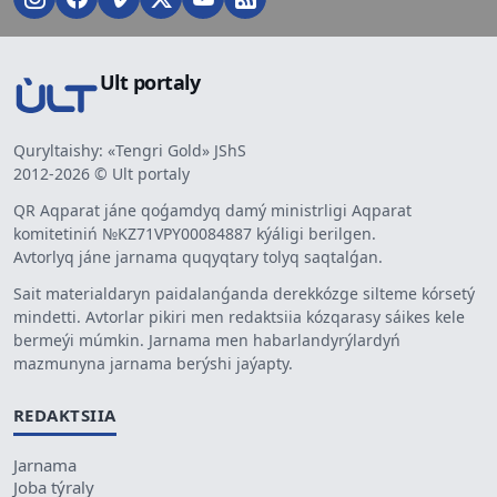
Ult portaly
Quryltaishy: «Tengri Gold» JShS
2012-2026 © Ult portaly
QR Aqparat jáne qoǵamdyq damý ministrligi Aqparat
komitetiniń №KZ71VPY00084887 kýáligi berilgen.
Avtorlyq jáne jarnama quqyqtary tolyq saqtalǵan.
Sait materialdaryn paidalanǵanda derekkózge silteme kórsetý
mindetti. Avtorlar pikiri men redaktsiia kózqarasy sáikes kele
bermeýi múmkin. Jarnama men habarlandyrýlardyń
mazmunyna jarnama berýshi jaýapty.
REDAKTSIIA
Jarnama
Joba týraly