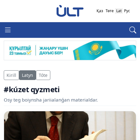
Қаз
Төте
Lat
Рус
Kirill
Latyn
Tóte
#kúzet qyzmeti
Osy teg boiynsha jariialanǵan materialdar.