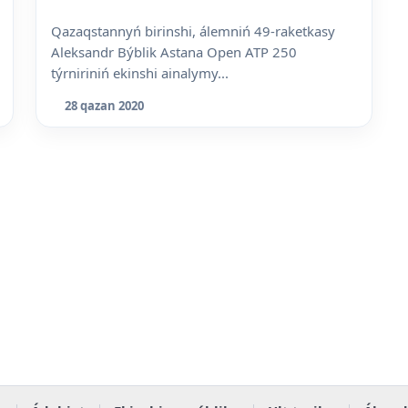
Qazaqstannyń birinshi, álemniń 49-raketkasy
Aleksandr Býblik Astana Open ATP 250
týrniriniń ekinshi ainalymy...
28 qazan 2020