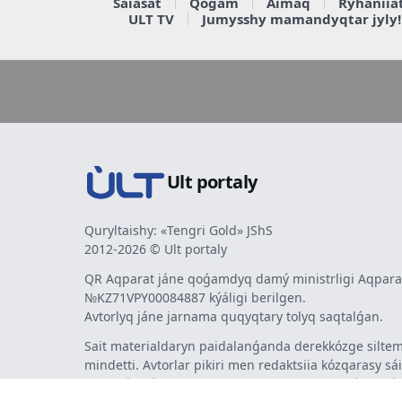
Saiasat
Qoǵam
Aimaq
Rýhaniia
ULT TV
Jumysshy mamandyqtar jyly!
Ult portaly
Quryltaishy: «Tengri Gold» JShS
2012-2026 © Ult portaly
QR Aqparat jáne qoǵamdyq damý ministrligi Aqparat
№KZ71VPY00084887 kýáligi berilgen.
Avtorlyq jáne jarnama quqyqtary tolyq saqtalǵan.
Sait materialdaryn paidalanǵanda derekkózge siltem
mindetti. Avtorlar pikiri men redaktsiia kózqarasy sá
bermeýi múmkin. Jarnama men habarlandyrýlardy