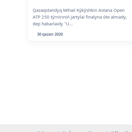
Qazaqstandyq Mihail Kýkýshkin Astana Open
ATP 250 týrniriniń jartylai finalyna óte almady,
dep habarlaidy "U...
30 qazan 2020