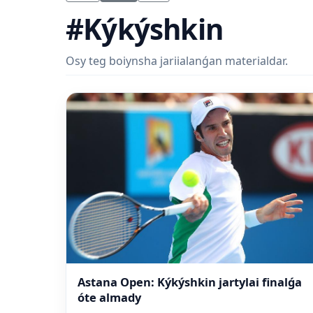
#Kýkýshkin
Osy teg boiynsha jariialanǵan materialdar.
Astana Open: Kýkýshkin jartylai finalǵa
óte almady