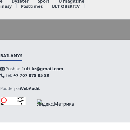
e
Dyzeter
Sport
U magazine
ainasy
Posttimes
ULT OBEKTIV
BAILANYS
Poshta:
1ult.kz@gmail.com
Tel:
+7 707 878 85 89
Podderjka
WebAudit