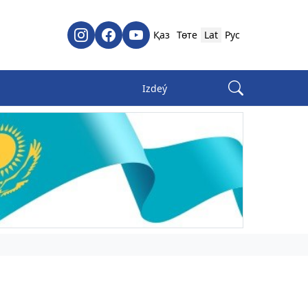
Қаз
Төте
Lat
Рус