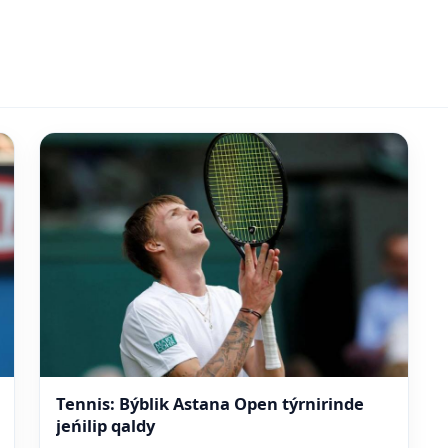
Tennis: Býblik Astana Open týrnirinde
jeńilip qaldy