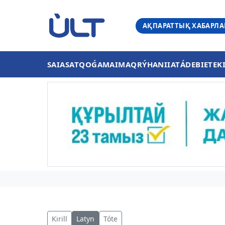
АҚПАРАТТЫҚ ХАБАРЛ
SAIASAT
QOǴAM
AIMAQ
RÝHANIIAT
ÁDEBIET
EK
Kirill
Latyn
Tóte