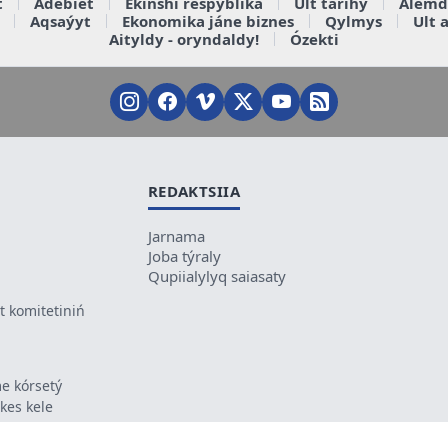
t
Ádebiet
Ekinshi respýblika
Ult tarihy
Álemd
Aqsaýyt
Ekonomika jáne biznes
Qylmys
Ult 
Aityldy - oryndaldy!
Ózekti
REDAKTSIIA
Jarnama
Joba týraly
Qupiialylyq saiasaty
 komitetiniń
e kórsetý
ikes kele
ń mazmunyna