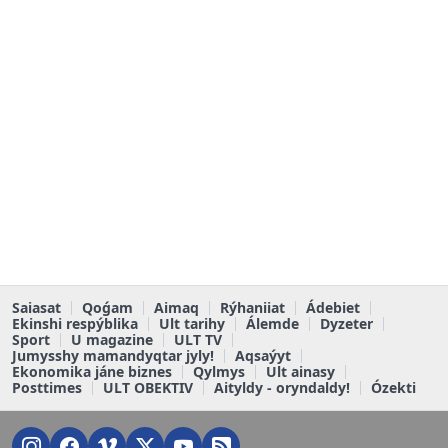
Saiasat
Qoǵam
Aimaq
Rýhaniiat
Ádebiet
Ekinshi respýblika
Ult tarihy
Álemde
Dyzeter
Sport
U magazine
ULT TV
Jumysshy mamandyqtar jyly!
Aqsaýyt
Ekonomika jáne biznes
Qylmys
Ult ainasy
Posttimes
ULT OBEKTIV
Aityldy - oryndaldy!
Ózekti