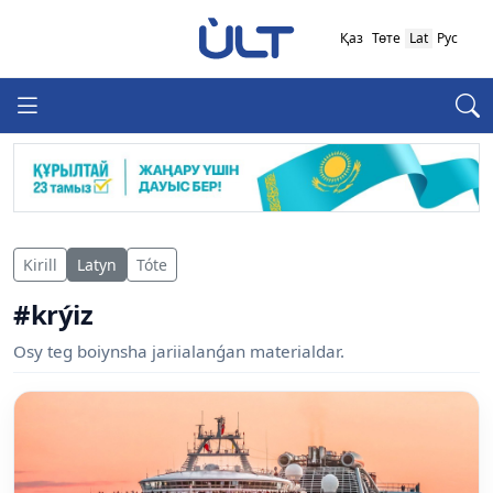
Қаз
Төте
Lat
Рус
Kirill
Latyn
Tóte
#krýiz
Osy teg boiynsha jariialanǵan materialdar.