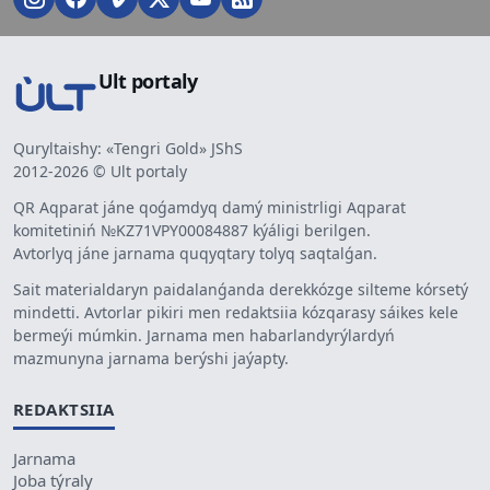
Ult portaly
Quryltaishy: «Tengri Gold» JShS
2012-2026 © Ult portaly
QR Aqparat jáne qoǵamdyq damý ministrligi Aqparat
komitetiniń №KZ71VPY00084887 kýáligi berilgen.
Avtorlyq jáne jarnama quqyqtary tolyq saqtalǵan.
Sait materialdaryn paidalanǵanda derekkózge silteme kórsetý
mindetti. Avtorlar pikiri men redaktsiia kózqarasy sáikes kele
bermeýi múmkin. Jarnama men habarlandyrýlardyń
mazmunyna jarnama berýshi jaýapty.
REDAKTSIIA
Jarnama
Joba týraly