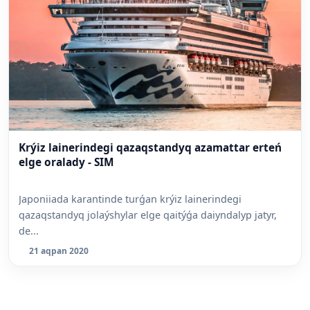
Krýiz lainerindegi qazaqstandyq azamattar erteń
elge oralady - SIM
Japoniiada karantinde turǵan krýiz lainerindegi
qazaqstandyq jolaýshylar elge qaitýǵa daiyndalyp jatyr,
de...
21 aqpan 2020