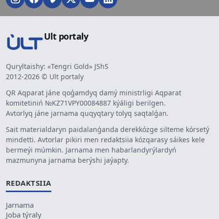
Ult portaly
Quryltaishy: «Tengri Gold» JShS
2012-2026 © Ult portaly
QR Aqparat jáne qoǵamdyq damý ministrligi Aqparat
komitetiniń №KZ71VPY00084887 kýáligi berilgen.
Avtorlyq jáne jarnama quqyqtary tolyq saqtalǵan.
Sait materialdaryn paidalanǵanda derekkózge silteme kórsetý
mindetti. Avtorlar pikiri men redaktsiia kózqarasy sáikes kele
bermeýi múmkin. Jarnama men habarlandyrýlardyń
mazmunyna jarnama berýshi jaýapty.
REDAKTSIIA
Jarnama
Joba týraly