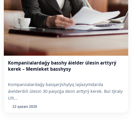
Kompaniialardaǵy basshy áielder úlesin arttyrý
kerek – Memleket basshysy
Kompaniialardaǵy basqarýshylyq laýazymdarda
áielderdiń úlesin 30 paiyzǵa deiin arttyrý kerek. Bul týraly
Ult...
22 qazan 2020