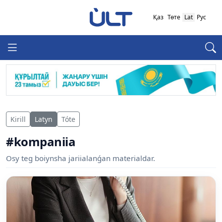
Қаз
Төте
Lat
Рус
Kirill
Latyn
Tóte
#kompaniia
Osy teg boiynsha jariialanǵan materialdar.