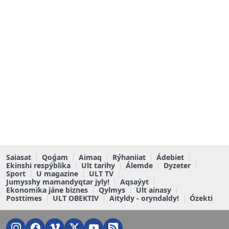
Saiasat
Qoǵam
Aimaq
Rýhaniiat
Ádebiet
Ekinshi respýblika
Ult tarihy
Álemde
Dyzeter
Sport
U magazine
ULT TV
Jumysshy mamandyqtar jyly!
Aqsaýyt
Ekonomika jáne biznes
Qylmys
Ult ainasy
Posttimes
ULT OBEKTIV
Aityldy - oryndaldy!
Ózekti