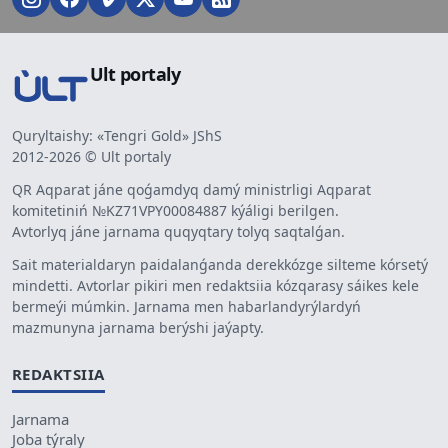
Ult portaly
Quryltaishy: «Tengri Gold» JShS
2012-2026 © Ult portaly
QR Aqparat jáne qoǵamdyq damý ministrligi Aqparat
komitetiniń №KZ71VPY00084887 kýáligi berilgen.
Avtorlyq jáne jarnama quqyqtary tolyq saqtalǵan.
Sait materialdaryn paidalanǵanda derekkózge silteme kórsetý
mindetti. Avtorlar pikiri men redaktsiia kózqarasy sáikes kele
bermeýi múmkin. Jarnama men habarlandyrýlardyń
mazmunyna jarnama berýshi jaýapty.
REDAKTSIIA
Jarnama
Joba týraly