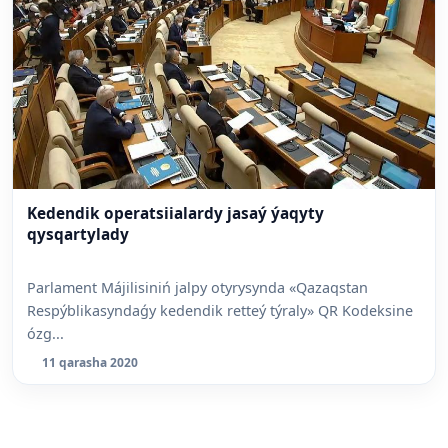
Kedendik operatsiialardy jasaý ýaqyty
qysqartylady
Parlament Májilisiniń jalpy otyrysynda «Qazaqstan
Respýblikasyndaǵy kedendik retteý týraly» QR Kodeksine
ózg...
11 qarasha 2020