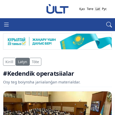
Қаз
Төте
Lat
Рус
Kirill
Latyn
Tóte
#Kedendik operatsiialar
Osy teg boiynsha jariialanǵan materialdar.