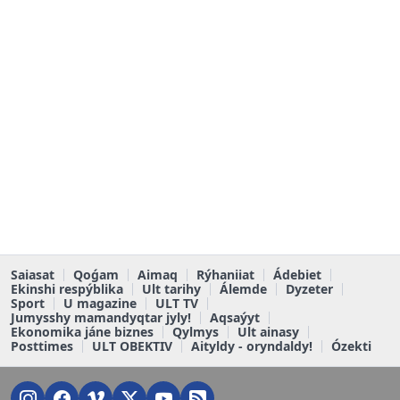
Saiasat
Qoǵam
Aimaq
Rýhaniiat
Ádebiet
Ekinshi respýblika
Ult tarihy
Álemde
Dyzeter
Sport
U magazine
ULT TV
Jumysshy mamandyqtar jyly!
Aqsaýyt
Ekonomika jáne biznes
Qylmys
Ult ainasy
Posttimes
ULT OBEKTIV
Aityldy - oryndaldy!
Ózekti