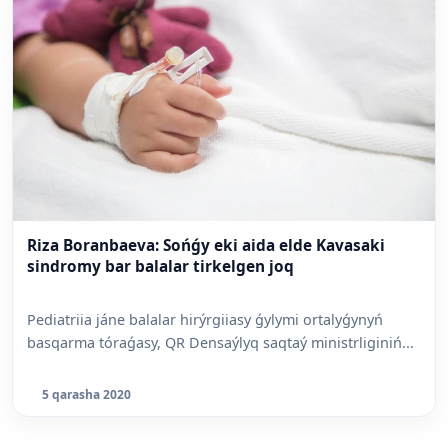
Riza Boranbaeva: Sońǵy eki aida elde Kavasaki
sindromy bar balalar tirkelgen joq
Pediatriia jáne balalar hirýrgiiasy ǵylymi ortalyǵynyń
basqarma tóraǵasy, QR Densaýlyq saqtaý ministrliginiń...
5 qarasha 2020