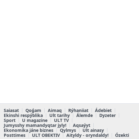
Saiasat
Qoǵam
Aimaq
Rýhaniiat
Ádebiet
Ekinshi respýblika
Ult tarihy
Álemde
Dyzeter
Sport
U magazine
ULT TV
Jumysshy mamandyqtar jyly!
Aqsaýyt
Ekonomika jáne biznes
Qylmys
Ult ainasy
Posttimes
ULT OBEKTIV
Aityldy - oryndaldy!
Ózekti