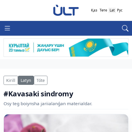
Қаз
Төте
Lat
Рус
Kirill
Latyn
Tóte
#Kavasaki sindromy
Osy teg boiynsha jariialanǵan materialdar.