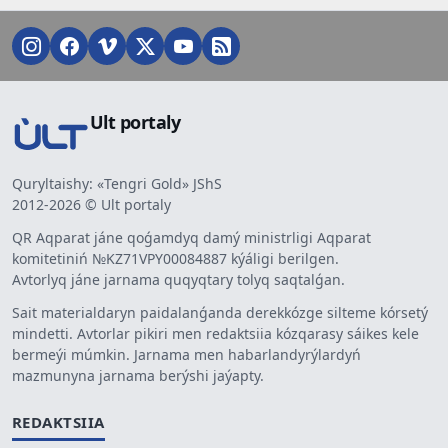
Ult portaly
Quryltaishy: «Tengri Gold» JShS
2012-2026 © Ult portaly
QR Aqparat jáne qoǵamdyq damý ministrligi Aqparat
komitetiniń №KZ71VPY00084887 kýáligi berilgen.
Avtorlyq jáne jarnama quqyqtary tolyq saqtalǵan.
Sait materialdaryn paidalanǵanda derekkózge silteme kórsetý
mindetti. Avtorlar pikiri men redaktsiia kózqarasy sáikes kele
bermeýi múmkin. Jarnama men habarlandyrýlardyń
mazmunyna jarnama berýshi jaýapty.
REDAKTSIIA