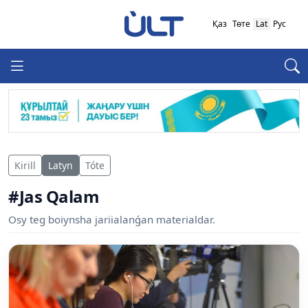
Қаз
Төте
Lat
Рус
Kirill
Latyn
Tóte
#Jas Qalam
Osy teg boiynsha jariialanǵan materialdar.