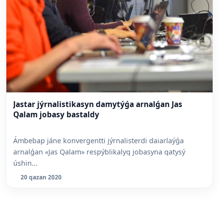
Jastar jýrnalistikasyn damytýǵa arnalǵan Jas
Qalam jobasy bastaldy
Ámbebap jáne konvergentti jýrnalisterdi daiarlaýǵa
arnalǵan «Jas Qalam» respýblikalyq jobasyna qatysý
úshin...
20 qazan 2020