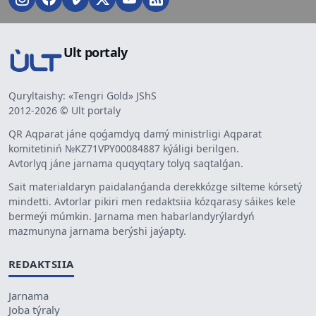
Ult portaly
Quryltaishy: «Tengri Gold» JShS
2012-2026 © Ult portaly
QR Aqparat jáne qoǵamdyq damý ministrligi Aqparat
komitetiniń №KZ71VPY00084887 kýáligi berilgen.
Avtorlyq jáne jarnama quqyqtary tolyq saqtalǵan.
Sait materialdaryn paidalanǵanda derekkózge silteme kórsetý
mindetti. Avtorlar pikiri men redaktsiia kózqarasy sáikes kele
bermeýi múmkin. Jarnama men habarlandyrýlardyń
mazmunyna jarnama berýshi jaýapty.
REDAKTSIIA
Jarnama
Joba týraly