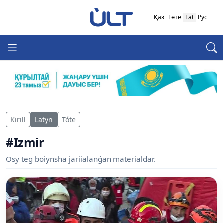
Қаз
Төте
Lat
Рус
Kirill
Latyn
Tóte
#Izmir
Osy teg boiynsha jariialanǵan materialdar.