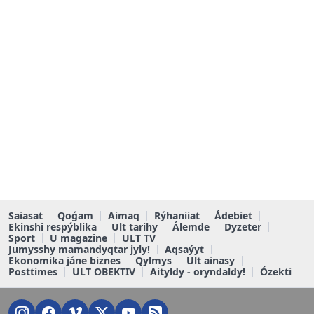
Saiasat
Qoǵam
Aimaq
Rýhaniiat
Ádebiet
Ekinshi respýblika
Ult tarihy
Álemde
Dyzeter
Sport
U magazine
ULT TV
Jumysshy mamandyqtar jyly!
Aqsaýyt
Ekonomika jáne biznes
Qylmys
Ult ainasy
Posttimes
ULT OBEKTIV
Aityldy - oryndaldy!
Ózekti