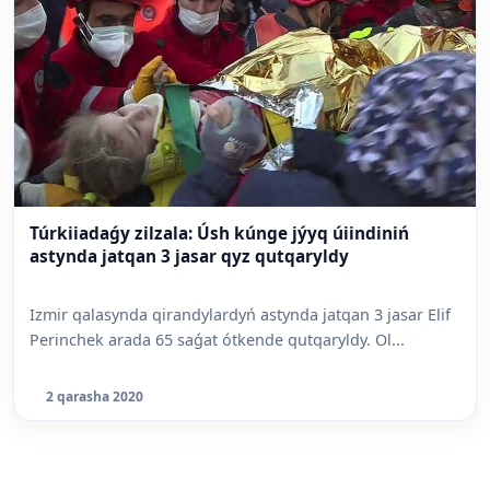
Túrkiiadaǵy zilzala: Úsh kúnge jýyq úiindiniń
astynda jatqan 3 jasar qyz qutqaryldy
Izmir qalasynda qirandylardyń astynda jatqan 3 jasar Elif
Perinchek arada 65 saǵat ótkende qutqaryldy. Ol...
2 qarasha 2020