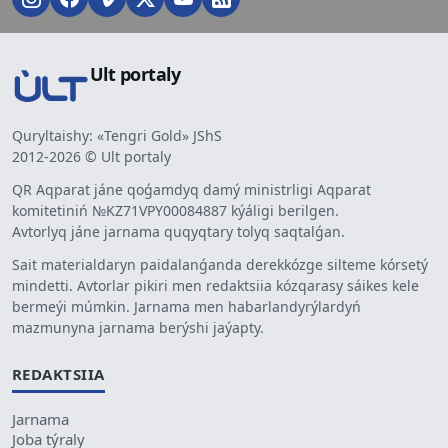
Ult portaly
Quryltaishy: «Tengri Gold» JShS
2012-2026 © Ult portaly
QR Aqparat jáne qoǵamdyq damý ministrligi Aqparat
komitetiniń №KZ71VPY00084887 kýáligi berilgen.
Avtorlyq jáne jarnama quqyqtary tolyq saqtalǵan.
Sait materialdaryn paidalanǵanda derekkózge silteme kórsetý
mindetti. Avtorlar pikiri men redaktsiia kózqarasy sáikes kele
bermeýi múmkin. Jarnama men habarlandyrýlardyń
mazmunyna jarnama berýshi jaýapty.
REDAKTSIIA
Jarnama
Joba týraly