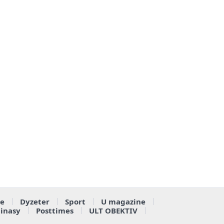
e
Dyzeter
Sport
U magazine
ainasy
Posttimes
ULT OBEKTIV