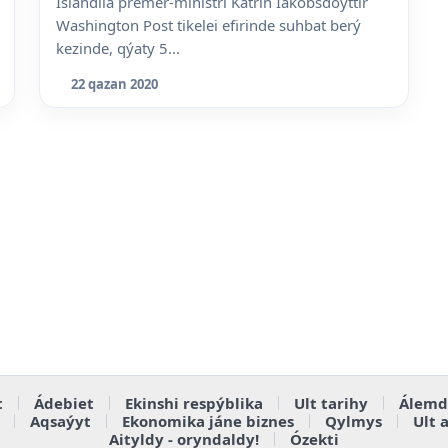
Islandiia premer-ministri Katrin Iakobsdoýttir
Washington Post tikelei efirinde suhbat berý
kezinde, qýaty 5...
22 qazan 2020
t
Ádebiet
Ekinshi respýblika
Ult tarihy
Álemd
Aqsaýyt
Ekonomika jáne biznes
Qylmys
Ult 
Aityldy - oryndaldy!
Ózekti