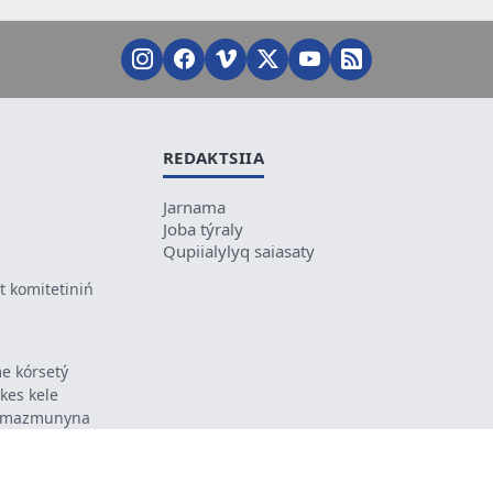
REDAKTSIIA
Jarnama
Joba týraly
Qupiialylyq saiasaty
 komitetiniń
e kórsetý
ikes kele
ń mazmunyna