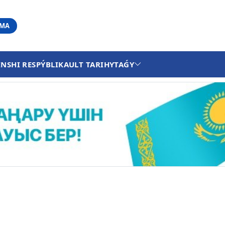
АМА
INSHI RESPÝBLIKA
ULT TARIHY
TAǴY