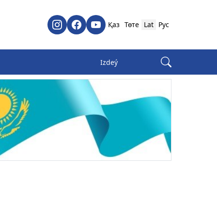
Қаз
Төте
Lat
Рус