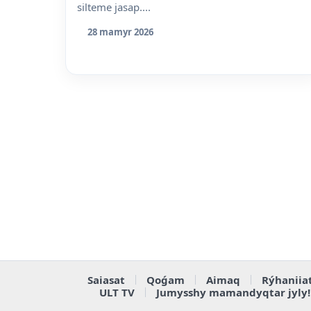
silteme jasap....
28 mamyr 2026
Saiasat
Qoǵam
Aimaq
Rýhaniia
ULT TV
Jumysshy mamandyqtar jyly!