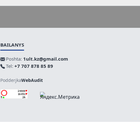
BAILANYS
Poshta:
1ult.kz@gmail.com
Tel:
+7 707 878 85 89
Podderjka
WebAudit