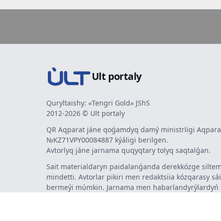
Ult portaly
Quryltaishy: «Tengri Gold» JShS
2012-2026 © Ult portaly
QR Aqparat jáne qoǵamdyq damý ministrligi Aqparat
№KZ71VPY00084887 kýáligi berilgen.
Avtorlyq jáne jarnama quqyqtary tolyq saqtalǵan.
Sait materialdaryn paidalanǵanda derekkózge siltem
mindetti. Avtorlar pikiri men redaktsiia kózqarasy sá
bermeýi múmkin. Jarnama men habarlandyrýlardy
jarnama berýshi jaýapty.