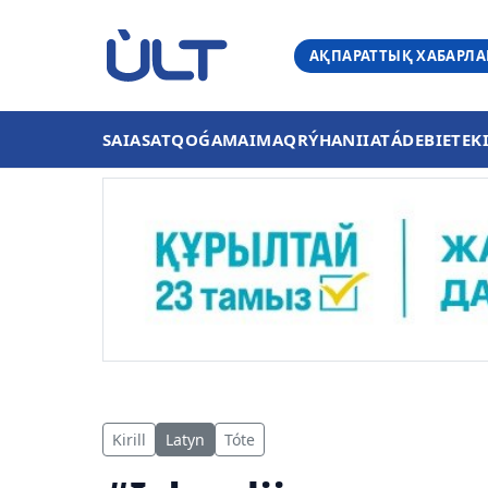
АҚПАРАТТЫҚ ХАБАРЛ
SAIASAT
QOǴAM
AIMAQ
RÝHANIIAT
ÁDEBIET
EK
Kirill
Latyn
Tóte