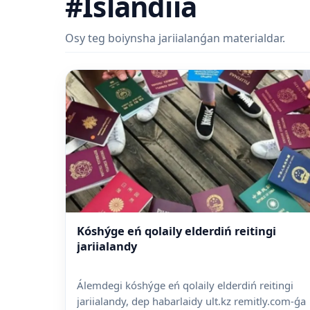
#Islandiia
Osy teg boiynsha jariialanǵan materialdar.
Kóshýge eń qolaily elderdiń reitingi
jariialandy
Álemdegi kóshýge eń qolaily elderdiń reitingi
jariialandy, dep habarlaidy ult.kz remitly.com-ǵa