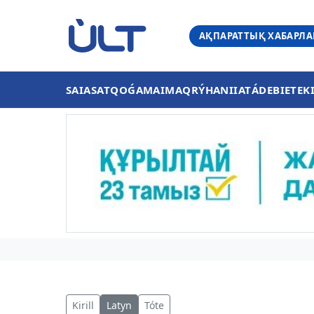
АҚПАРАТТЫҚ ХАБАРЛ
SAIASAT
QOǴAM
AIMAQ
RÝHANIIAT
ÁDEBIET
EK
Kirill
Latyn
Tóte