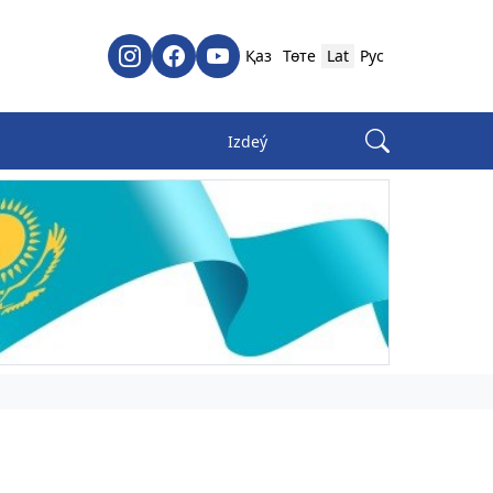
Қаз
Төте
Lat
Рус