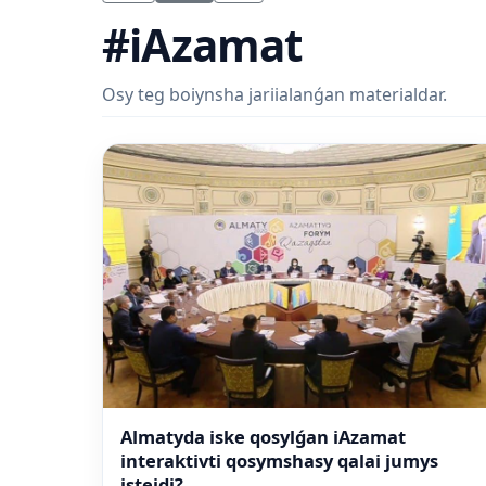
#iAzamat
Osy teg boiynsha jariialanǵan materialdar.
Almatyda iske qosylǵan iAzamat
interaktivti qosymshasy qalai jumys
isteidi?