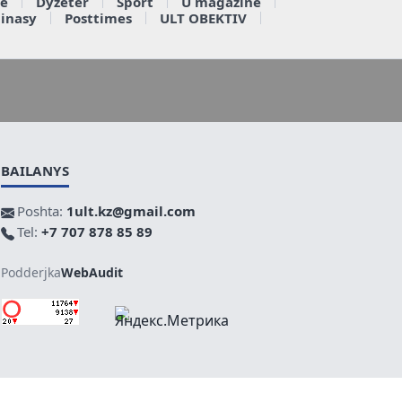
e
Dyzeter
Sport
U magazine
ainasy
Posttimes
ULT OBEKTIV
BAILANYS
Poshta:
1ult.kz@gmail.com
Tel:
+7 707 878 85 89
Podderjka
WebAudit