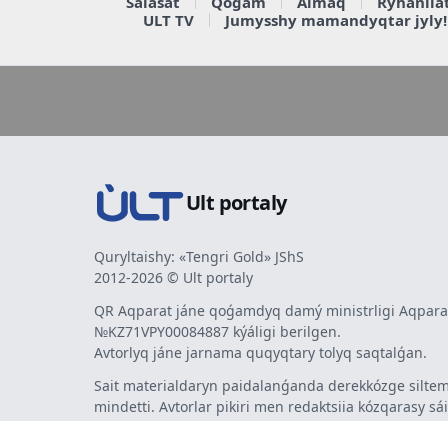
Saiasat
Qoǵam
Aimaq
Rýhaniia
ULT TV
Jumysshy mamandyqtar jyly!
Ult portaly
Quryltaishy: «Tengri Gold» JShS
2012-2026 © Ult portaly
QR Aqparat jáne qoǵamdyq damý ministrligi Aqparat
№KZ71VPY00084887 kýáligi berilgen.
Avtorlyq jáne jarnama quqyqtary tolyq saqtalǵan.
Sait materialdaryn paidalanǵanda derekkózge siltem
mindetti. Avtorlar pikiri men redaktsiia kózqarasy sá
bermeýi múmkin. Jarnama men habarlandyrýlardy