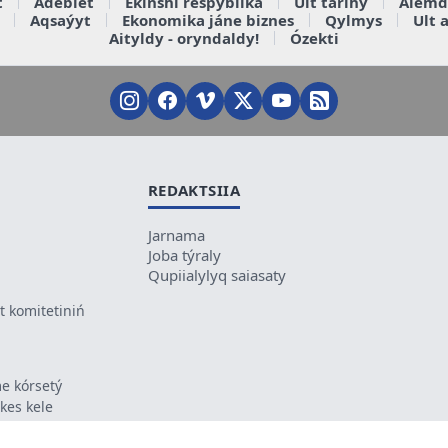
t
Ádebiet
Ekinshi respýblika
Ult tarihy
Álemd
Aqsaýyt
Ekonomika jáne biznes
Qylmys
Ult 
Aityldy - oryndaldy!
Ózekti
REDAKTSIIA
Jarnama
Joba týraly
Qupiialylyq saiasaty
 komitetiniń
e kórsetý
ikes kele
ń mazmunyna