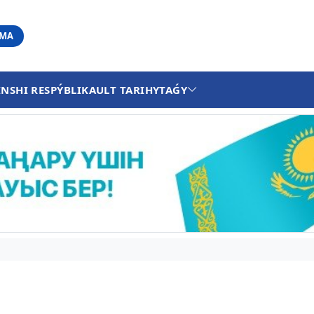
АМА
INSHI RESPÝBLIKA
ULT TARIHY
TAǴY