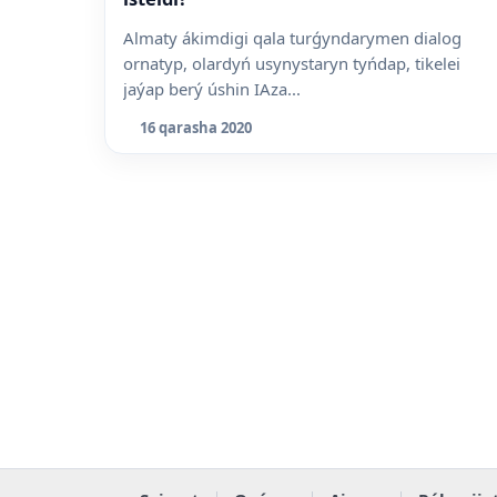
Almaty ákimdigi qala turǵyndarymen dialog
ornatyp, olardyń usynystaryn tyńdap, tikelei
jaýap berý úshin IAza...
16 qarasha 2020