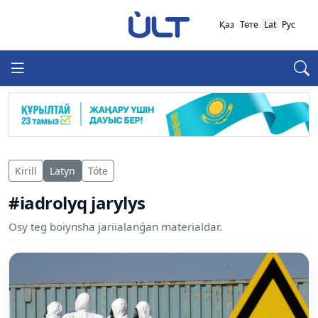
Қаз
Төте
Lat
Рус
Kirill
Latyn
Tóte
#iadrolyq jarylys
Osy teg boiynsha jariialanǵan materialdar.