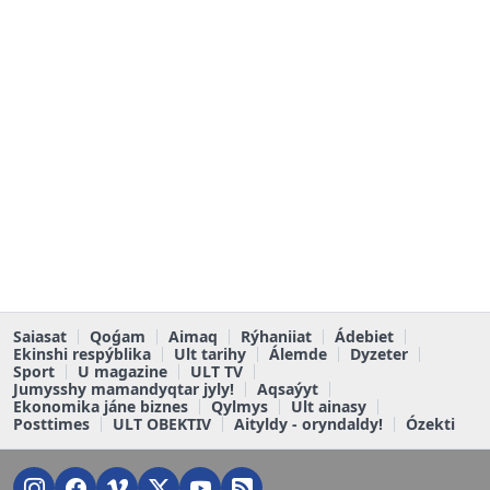
Saiasat
Qoǵam
Aimaq
Rýhaniiat
Ádebiet
Ekinshi respýblika
Ult tarihy
Álemde
Dyzeter
Sport
U magazine
ULT TV
Jumysshy mamandyqtar jyly!
Aqsaýyt
Ekonomika jáne biznes
Qylmys
Ult ainasy
Posttimes
ULT OBEKTIV
Aityldy - oryndaldy!
Ózekti