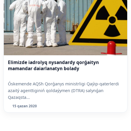
Elimizde iadrolyq nysandardy qorǵaityn
mamandar daiarlanatyn bolady
Óskemende AQSh Qorǵanys ministrligi Qaýip-qaterlerdi
azaitý agenttiginiń qoldaýymen (DTRA) salynǵan
Qazaqsta...
15 qazan 2020