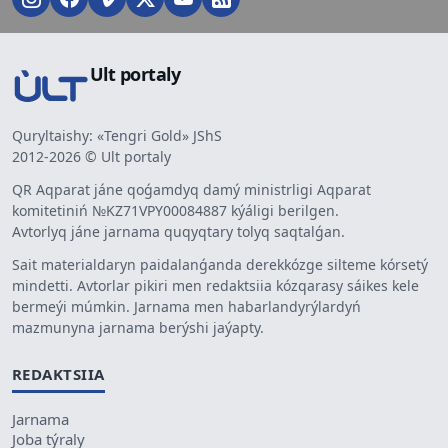
Ult portaly
Quryltaishy: «Tengri Gold» JShS
2012-2026 © Ult portaly
QR Aqparat jáne qoǵamdyq damý ministrligi Aqparat
komitetiniń №KZ71VPY00084887 kýáligi berilgen.
Avtorlyq jáne jarnama quqyqtary tolyq saqtalǵan.
Sait materialdaryn paidalanǵanda derekkózge silteme kórsetý
mindetti. Avtorlar pikiri men redaktsiia kózqarasy sáikes kele
bermeýi múmkin. Jarnama men habarlandyrýlardyń
mazmunyna jarnama berýshi jaýapty.
REDAKTSIIA
Jarnama
Joba týraly