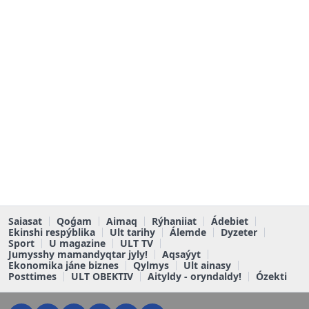
Saiasat
Qoǵam
Aimaq
Rýhaniiat
Ádebiet
Ekinshi respýblika
Ult tarihy
Álemde
Dyzeter
Sport
U magazine
ULT TV
Jumysshy mamandyqtar jyly!
Aqsaýyt
Ekonomika jáne biznes
Qylmys
Ult ainasy
Posttimes
ULT OBEKTIV
Aityldy - oryndaldy!
Ózekti