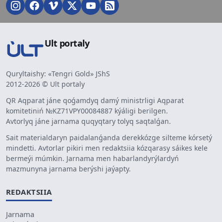
Ult portaly
Quryltaishy: «Tengri Gold» JShS
2012-2026 © Ult portaly
QR Aqparat jáne qoǵamdyq damý ministrligi Aqparat
komitetiniń №KZ71VPY00084887 kýáligi berilgen.
Avtorlyq jáne jarnama quqyqtary tolyq saqtalǵan.
Sait materialdaryn paidalanǵanda derekkózge silteme kórsetý
mindetti. Avtorlar pikiri men redaktsiia kózqarasy sáikes kele
bermeýi múmkin. Jarnama men habarlandyrýlardyń
mazmunyna jarnama berýshi jaýapty.
REDAKTSIIA
Jarnama