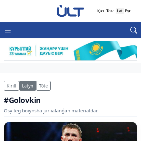
Қаз
Төте
Lat
Рус
Kirill
Latyn
Tóte
#Golovkin
Osy teg boiynsha jariialanǵan materialdar.