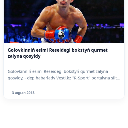
Golovkinniń esimi Reseidegi bokstyń qurmet
zalyna qosyldy
Golovkinniń esimi Reseidegi bokstyń qurmet zalyna
qosyldy, - dep habarlady Vesti.kz "R-Sport" portalyna silt...
3 aqpan 2018