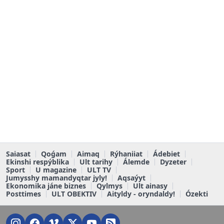
Saiasat
Qoǵam
Aimaq
Rýhaniiat
Ádebiet
Ekinshi respýblika
Ult tarihy
Álemde
Dyzeter
Sport
U magazine
ULT TV
Jumysshy mamandyqtar jyly!
Aqsaýyt
Ekonomika jáne biznes
Qylmys
Ult ainasy
Posttimes
ULT OBEKTIV
Aityldy - oryndaldy!
Ózekti