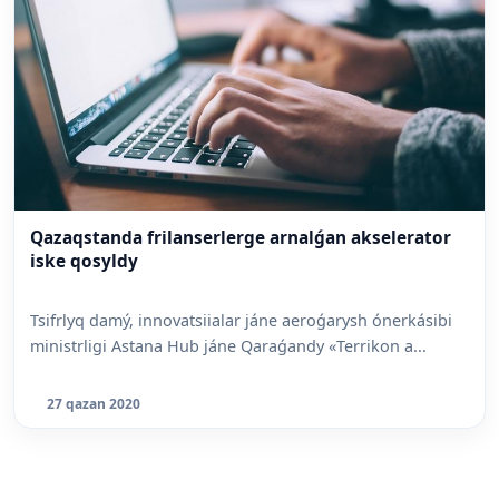
Qazaqstanda frilanserlerge arnalǵan akselerator
iske qosyldy
Tsifrlyq damý, innovatsiialar jáne aeroǵarysh ónerkásibi
ministrligi Astana Hub jáne Qaraǵandy «Terrikon a...
27 qazan 2020