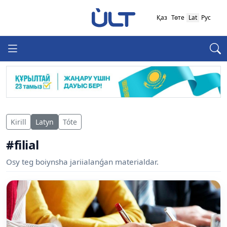
Қаз
Төте
Lat
Рус
Kirill
Latyn
Tóte
#filial
Osy teg boiynsha jariialanǵan materialdar.