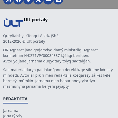
Ult portaly
Quryltaishy: «Tengri Gold» JShS
2012-2026 © Ult portaly
QR Aqparat jáne qoǵamdyq damý ministrligi Aqparat
komitetiniń №KZ71VPY00084887 kýáligi berilgen.
Avtorlyq jáne jarnama quqyqtary tolyq saqtalǵan.
Sait materialdaryn paidalanǵanda derekkózge silteme kórsetý
mindetti. Avtorlar pikiri men redaktsiia kózqarasy sáikes kele
bermeýi múmkin. Jarnama men habarlandyrýlardyń
mazmunyna jarnama berýshi jaýapty.
REDAKTSIIA
Jarnama
Joba týraly