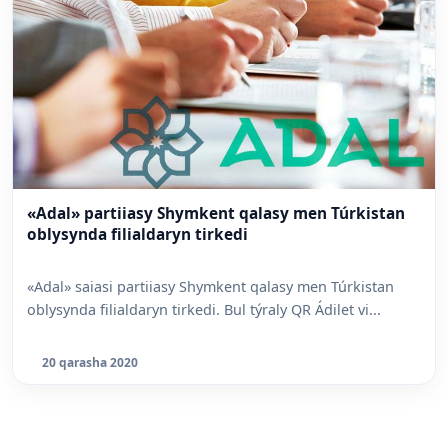
«Adal» partiiasy Shymkent qalasy men Túrkistan
oblysynda filialdaryn tirkedi
«Adal» saiasi partiiasy Shymkent qalasy men Túrkistan
oblysynda filialdaryn tirkedi. Bul týraly QR Ádilet vi...
20 qarasha 2020