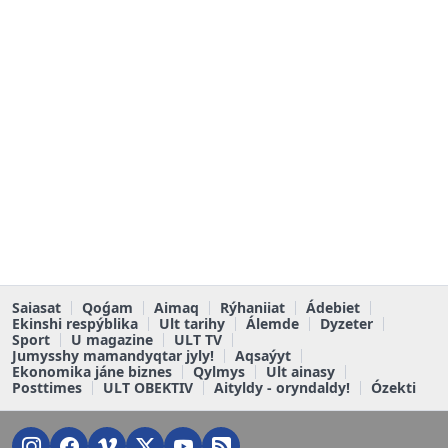
Saiasat
Qoǵam
Aimaq
Rýhaniiat
Ádebiet
Ekinshi respýblika
Ult tarihy
Álemde
Dyzeter
Sport
U magazine
ULT TV
Jumysshy mamandyqtar jyly!
Aqsaýyt
Ekonomika jáne biznes
Qylmys
Ult ainasy
Posttimes
ULT OBEKTIV
Aityldy - oryndaldy!
Ózekti