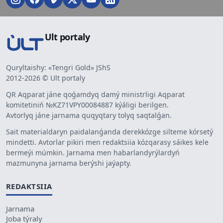
Ult portaly
Quryltaishy: «Tengri Gold» JShS
2012-2026 © Ult portaly
QR Aqparat jáne qoǵamdyq damý ministrligi Aqparat
komitetiniń №KZ71VPY00084887 kýáligi berilgen.
Avtorlyq jáne jarnama quqyqtary tolyq saqtalǵan.
Sait materialdaryn paidalanǵanda derekkózge silteme kórsetý
mindetti. Avtorlar pikiri men redaktsiia kózqarasy sáikes kele
bermeýi múmkin. Jarnama men habarlandyrýlardyń
mazmunyna jarnama berýshi jaýapty.
REDAKTSIIA
Jarnama
Joba týraly