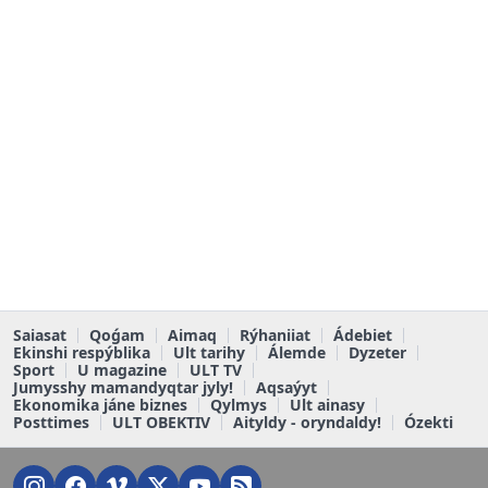
Saiasat
Qoǵam
Aimaq
Rýhaniiat
Ádebiet
Ekinshi respýblika
Ult tarihy
Álemde
Dyzeter
Sport
U magazine
ULT TV
Jumysshy mamandyqtar jyly!
Aqsaýyt
Ekonomika jáne biznes
Qylmys
Ult ainasy
Posttimes
ULT OBEKTIV
Aityldy - oryndaldy!
Ózekti