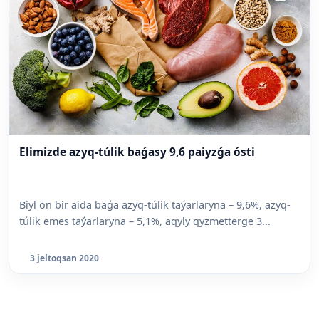
Elimizde azyq-túlik baǵasy 9,6 paiyzǵa ósti
Biyl on bir aida baǵa azyq-túlik taýarlaryna – 9,6%, azyq-
túlik emes taýarlaryna – 5,1%, aqyly qyzmetterge 3...
3 jeltoqsan 2020