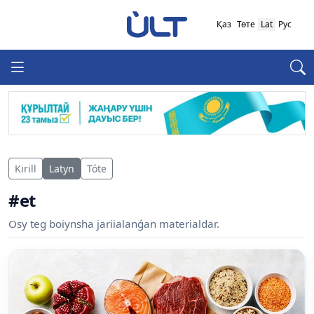
Қаз
Төте
Lat
Рус
Kirill
Latyn
Tóte
#et
Osy teg boiynsha jariialanǵan materialdar.