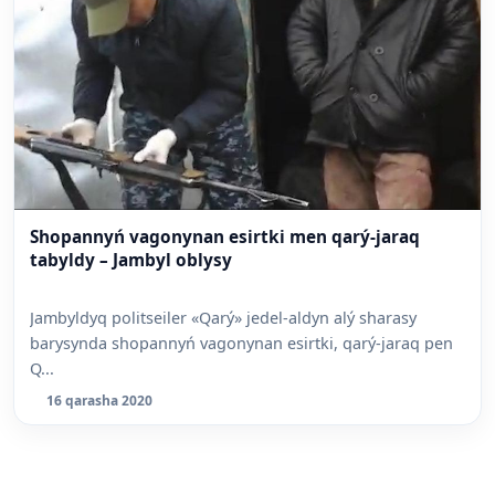
Shopannyń vagonynan esirtki men qarý-jaraq
tabyldy – Jambyl oblysy
Jambyldyq politseiler «Qarý» jedel-aldyn alý sharasy
barysynda shopannyń vagonynan esirtki, qarý-jaraq pen
Q...
16 qarasha 2020