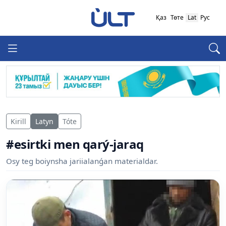
Қаз
Төте
Lat
Рус
Kirill
Latyn
Tóte
#esirtki men qarý-jaraq
Osy teg boiynsha jariialanǵan materialdar.