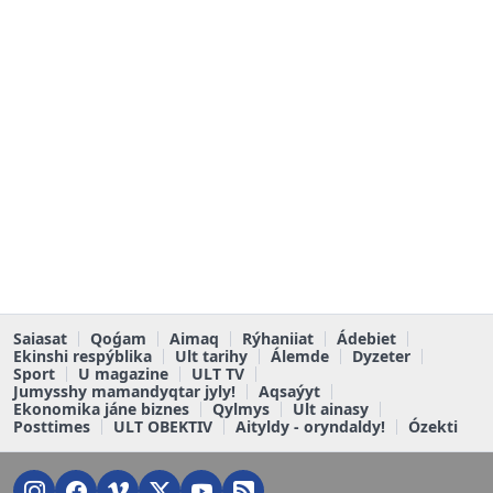
Saiasat
Qoǵam
Aimaq
Rýhaniiat
Ádebiet
Ekinshi respýblika
Ult tarihy
Álemde
Dyzeter
Sport
U magazine
ULT TV
Jumysshy mamandyqtar jyly!
Aqsaýyt
Ekonomika jáne biznes
Qylmys
Ult ainasy
Posttimes
ULT OBEKTIV
Aityldy - oryndaldy!
Ózekti