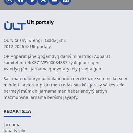
Ult portaly
Quryltaishy: «Tengri Gold» JShS
2012-2026 © Ult portaly
QR Aqparat jáne qoǵamdyq damý ministrligi Aqparat
komitetiniń №KZ71VPY00084887 kýáligi berilgen.
Avtorlyq jáne jarnama quqyqtary tolyq saqtalǵan.
Sait materialdaryn paidalanǵanda derekkózge silteme kórsetý
mindetti. Avtorlar pikiri men redaktsiia kózqarasy sáikes kele
bermeýi múmkin. Jarnama men habarlandyrýlardyń
mazmunyna jarnama berýshi jaýapty.
REDAKTSIIA
Jarnama
Joba týraly