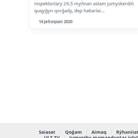
inspektorlary 29,5 myńnan astam jumyskerdiń
quqyǵyn qorǵady, dep habarlai...
14 jeltoqsan 2020
Saiasat
Qoǵam
Aimaq
Rýhaniia
ULT TV
Jumysshy mamandyqtar jyly!