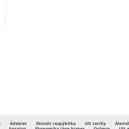
t
Ádebiet
Ekinshi respýblika
Ult tarihy
Álemd
Aqsaýyt
Ekonomika jáne biznes
Qylmys
Ult 