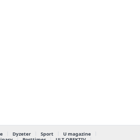
e
Dyzeter
Sport
U magazine
ainasy
Posttimes
ULT OBEKTIV