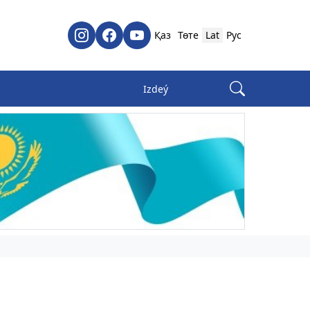
Қаз
Төте
Lat
Рус