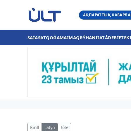
АҚПАРАТТЫҚ ХАБАРЛ
SAIASAT
QOǴAM
AIMAQ
RÝHANIIAT
ÁDEBIET
EK
Kirill
Latyn
Tóte