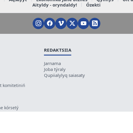
Aityldy - oryndaldy!
Ózekti
REDAKTSIIA
Jarnama
Joba týraly
Qupiialylyq saiasaty
 komitetiniń
e kórsetý
ikes kele
ń mazmunyna