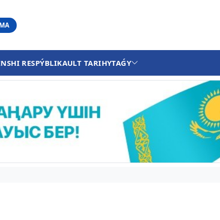
АМА
INSHI RESPÝBLIKA
ULT TARIHY
TAǴY