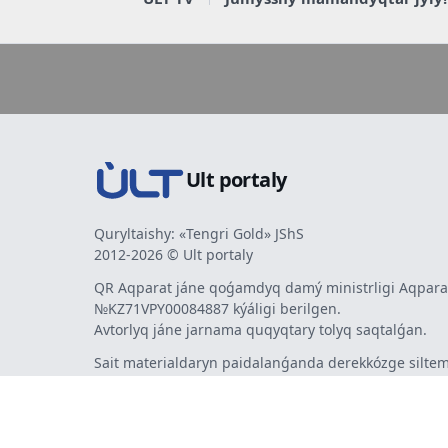
Ult portaly
Quryltaishy: «Tengri Gold» JShS
2012-2026 © Ult portaly
QR Aqparat jáne qoǵamdyq damý ministrligi Aqparat
№KZ71VPY00084887 kýáligi berilgen.
Avtorlyq jáne jarnama quqyqtary tolyq saqtalǵan.
Sait materialdaryn paidalanǵanda derekkózge siltem
mindetti. Avtorlar pikiri men redaktsiia kózqarasy sá
bermeýi múmkin. Jarnama men habarlandyrýlardy
jarnama berýshi jaýapty.