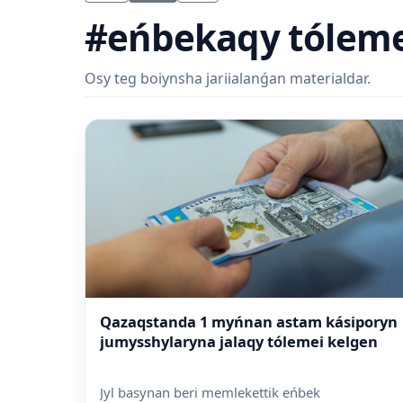
#eńbekaqy tólem
Osy teg boiynsha jariialanǵan materialdar.
Qazaqstanda 1 myńnan astam kásiporyn
jumysshylaryna jalaqy tólemei kelgen
Jyl basynan beri memlekettik eńbek