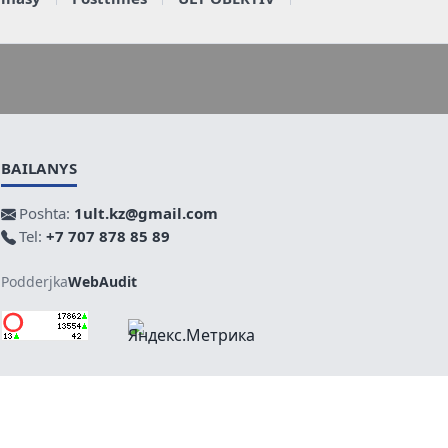
BAILANYS
Poshta:
1ult.kz@gmail.com
Tel:
+7 707 878 85 89
Podderjka
WebAudit