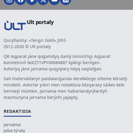
Ult portaly
Quryltaishy: «Tengri Gold» JShS
2012-2026 © Ult portaly
QR Aqparat jáne qoǵamdyq damý ministrligi Aqparat
komitetiniń №KZ71VPY00084887 kýáligi berilgen.
Avtorlyq jáne jarnama quqyqtary tolyq saqtalǵan.
Sait materialdaryn paidalanǵanda derekkózge silteme kórsetý
mindetti. Avtorlar pikiri men redaktsiia kózqarasy sáikes kele
bermeýi múmkin. Jarnama men habarlandyrýlardyń
mazmunyna jarnama berýshi jaýapty.
REDAKTSIIA
Jarnama
Joba týraly