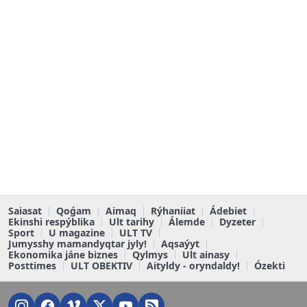
Saiasat
Qoǵam
Aimaq
Rýhaniiat
Ádebiet
Ekinshi respýblika
Ult tarihy
Álemde
Dyzeter
Sport
U magazine
ULT TV
Jumysshy mamandyqtar jyly!
Aqsaýyt
Ekonomika jáne biznes
Qylmys
Ult ainasy
Posttimes
ULT OBEKTIV
Aityldy - oryndaldy!
Ózekti