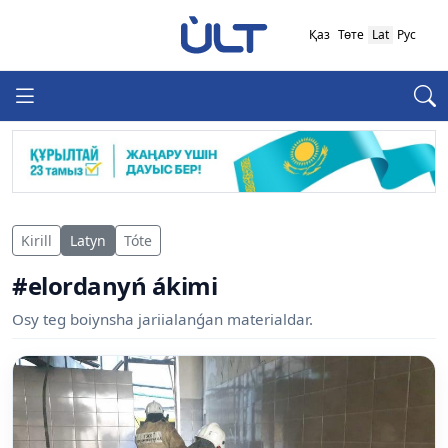
Қаз
Төте
Lat
Рус
Kirill
Latyn
Tóte
#elordanyń ákimi
Osy teg boiynsha jariialanǵan materialdar.