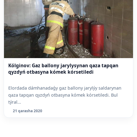
Kólginov: Gaz ballony jarylysynan qaza tapqan
qyzdyń otbasyna kómek kórsetiledi
Elordada dámhanadaǵy gaz ballony jarylýy saldarynan
qaza tapqan qyzdyń otbasyna kómek kórsetiledi. Bul
týral...
21 qarasha 2020