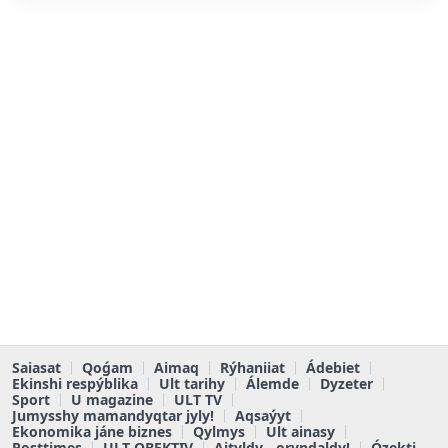
Saiasat
Qoǵam
Aimaq
Rýhaniiat
Ádebiet
Ekinshi respýblika
Ult tarihy
Álemde
Dyzeter
Sport
U magazine
ULT TV
Jumysshy mamandyqtar jyly!
Aqsaýyt
Ekonomika jáne biznes
Qylmys
Ult ainasy
Posttimes
ULT OBEKTIV
Aityldy - oryndaldy!
Ózekti