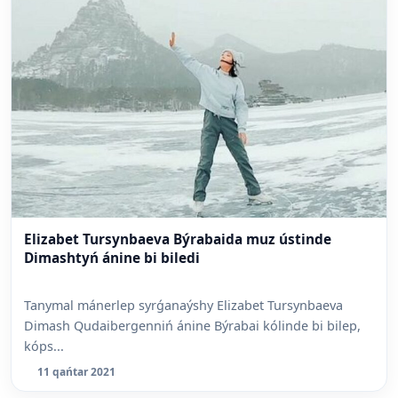
Elizabet Tursynbaeva Býrabaida muz ústinde
Dimashtyń ánine bi biledi
Tanymal mánerlep syrǵanaýshy Elizabet Tursynbaeva
Dimash Qudaibergenniń ánine Býrabai kólinde bi bilep,
kóps...
11 qańtar 2021