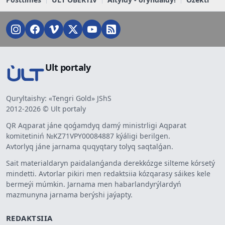
Ult portaly
Quryltaishy: «Tengri Gold» JShS
2012-2026 © Ult portaly
QR Aqparat jáne qoǵamdyq damý ministrligi Aqparat
komitetiniń №KZ71VPY00084887 kýáligi berilgen.
Avtorlyq jáne jarnama quqyqtary tolyq saqtalǵan.
Sait materialdaryn paidalanǵanda derekkózge silteme kórsetý
mindetti. Avtorlar pikiri men redaktsiia kózqarasy sáikes kele
bermeýi múmkin. Jarnama men habarlandyrýlardyń
mazmunyna jarnama berýshi jaýapty.
REDAKTSIIA