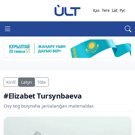
Қаз
Төте
Lat
Рус
Kirill
Latyn
Tóte
#Elizabet Tursynbaeva
Osy teg boiynsha jariialanǵan materialdar.