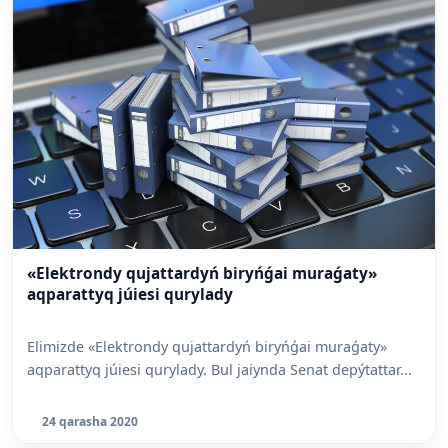
«Elektrondy qujattardyń biryńǵai muraǵaty»
aqparattyq júiesi qurylady
Elimizde «Elektrondy qujattardyń biryńǵai muraǵaty»
aqparattyq júiesi qurylady. Bul jaiynda Senat depýtattar...
24 qarasha 2020