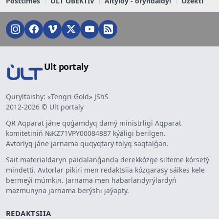
Posttimes
ULT OBEKTIV
Aityldy - oryndaldy!
Ózekti
Ult portaly
Quryltaishy: «Tengri Gold» JShS
2012-2026 © Ult portaly
QR Aqparat jáne qoǵamdyq damý ministrligi Aqparat
komitetiniń №KZ71VPY00084887 kýáligi berilgen.
Avtorlyq jáne jarnama quqyqtary tolyq saqtalǵan.
Sait materialdaryn paidalanǵanda derekkózge silteme kórsetý
mindetti. Avtorlar pikiri men redaktsiia kózqarasy sáikes kele
bermeýi múmkin. Jarnama men habarlandyrýlardyń
mazmunyna jarnama berýshi jaýapty.
REDAKTSIIA