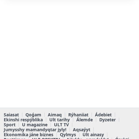
Saiasat
Qoǵam
Aimaq
Rýhaniiat
Ádebiet
Ekinshi respýblika
Ult tarihy
Álemde
Dyzeter
Sport
U magazine
ULT TV
Jumysshy mamandyqtar jyly!
Aqsaýyt
Ekonomika jáne biznes
Qylmys
Ult ainasy