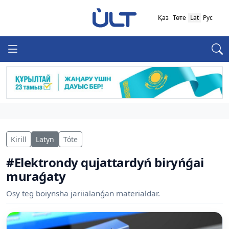
Қаз
Төте
Lat
Рус
Kirill
Latyn
Tóte
#Elektrondy qujattardyń biryńǵai
muraǵaty
Osy teg boiynsha jariialanǵan materialdar.