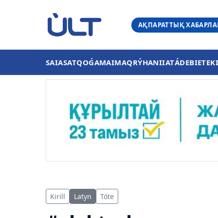
АҚПАРАТТЫҚ ХАБАРЛ
SAIASAT
QOǴAM
AIMAQ
RÝHANIIAT
ÁDEBIET
EK
Kirill
Latyn
Tóte