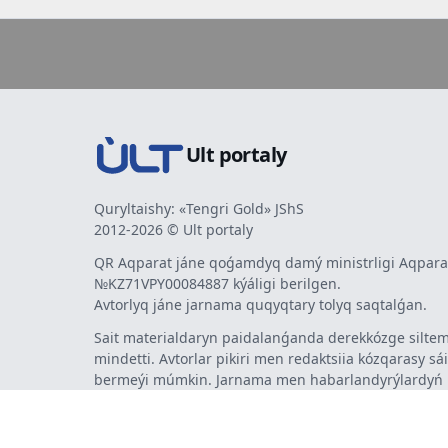
Ult portaly
Quryltaishy: «Tengri Gold» JShS
2012-2026 © Ult portaly
QR Aqparat jáne qoǵamdyq damý ministrligi Aqparat
№KZ71VPY00084887 kýáligi berilgen.
Avtorlyq jáne jarnama quqyqtary tolyq saqtalǵan.
Sait materialdaryn paidalanǵanda derekkózge siltem
mindetti. Avtorlar pikiri men redaktsiia kózqarasy sá
bermeýi múmkin. Jarnama men habarlandyrýlardy
jarnama berýshi jaýapty.