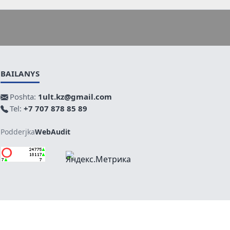
BAILANYS
Poshta:
1ult.kz@gmail.com
Tel:
+7 707 878 85 89
Podderjka
WebAudit