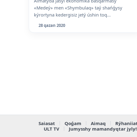
Almatyda Jasyl ekonomika basqarmasy
«Medeý» men «Shymbulaq» taý shańǵysy
kýrortyna kedergisiz jetý úshin toq...
28 qazan 2020
Saiasat
Qoǵam
Aimaq
Rýhaniia
ULT TV
Jumysshy mamandyqtar jyly!