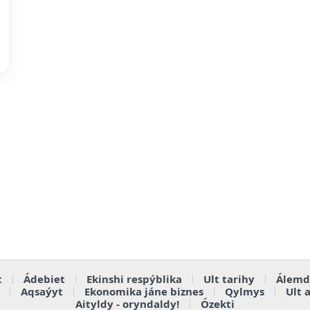
t
Ádebiet
Ekinshi respýblika
Ult tarihy
Álemd
Aqsaýyt
Ekonomika jáne biznes
Qylmys
Ult 
Aityldy - oryndaldy!
Ózekti