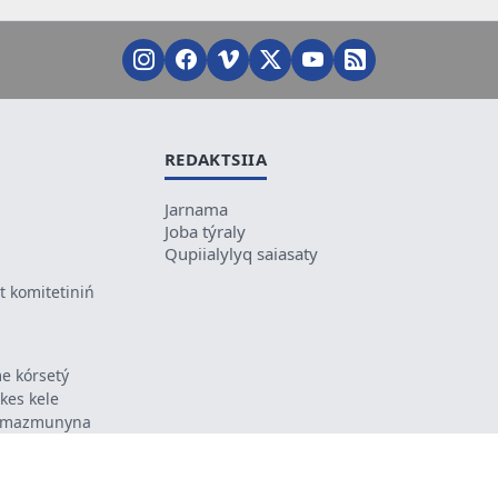
REDAKTSIIA
Jarnama
Joba týraly
Qupiialylyq saiasaty
 komitetiniń
e kórsetý
ikes kele
ń mazmunyna