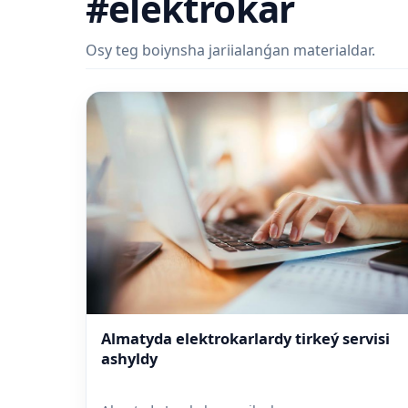
#elektrokar
Osy teg boiynsha jariialanǵan materialdar.
Almatyda elektrokarlardy tirkeý servisi
ashyldy