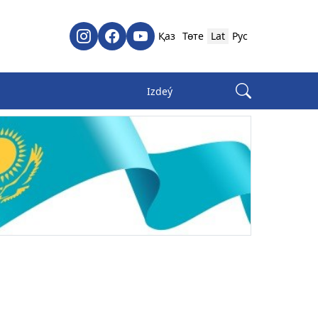
Қаз
Төте
Lat
Рус