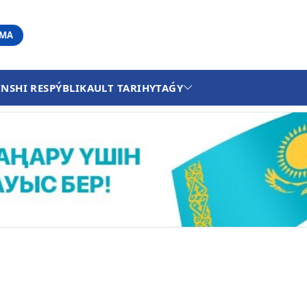
АМА
INSHI RESPÝBLIKA
ULT TARIHY
TAǴY