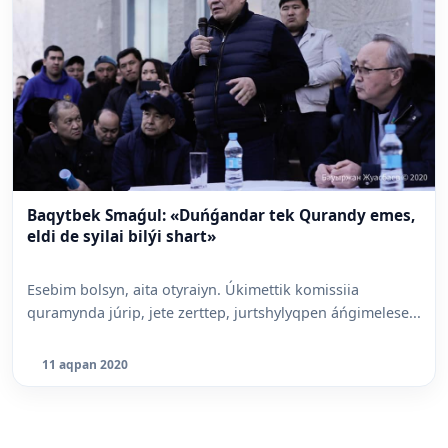
Baqytbek Smaǵul: «Duńǵandar tek Qurandy emes,
eldi de syilai bilýi shart»
Esebim bolsyn, aita otyraiyn. Úkimettik komissiia
quramynda júrip, jete zerttep, jurtshylyqpen áńgimelese...
11 aqpan 2020