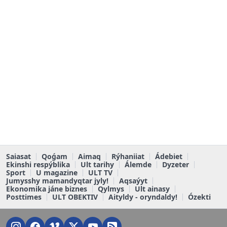
Saiasat
Qoǵam
Aimaq
Rýhaniiat
Ádebiet
Ekinshi respýblika
Ult tarihy
Álemde
Dyzeter
Sport
U magazine
ULT TV
Jumysshy mamandyqtar jyly!
Aqsaýyt
Ekonomika jáne biznes
Qylmys
Ult ainasy
Posttimes
ULT OBEKTIV
Aityldy - oryndaldy!
Ózekti