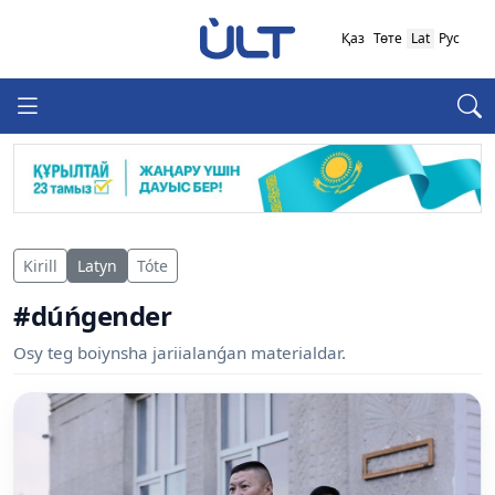
Қаз
Төте
Lat
Рус
Kirill
Latyn
Tóte
#dúńgender
Osy teg boiynsha jariialanǵan materialdar.