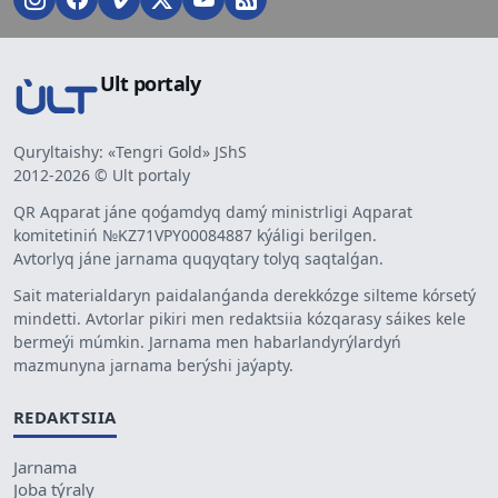
Ult portaly
Quryltaishy: «Tengri Gold» JShS
2012-2026 © Ult portaly
QR Aqparat jáne qoǵamdyq damý ministrligi Aqparat
komitetiniń №KZ71VPY00084887 kýáligi berilgen.
Avtorlyq jáne jarnama quqyqtary tolyq saqtalǵan.
Sait materialdaryn paidalanǵanda derekkózge silteme kórsetý
mindetti. Avtorlar pikiri men redaktsiia kózqarasy sáikes kele
bermeýi múmkin. Jarnama men habarlandyrýlardyń
mazmunyna jarnama berýshi jaýapty.
REDAKTSIIA
Jarnama
Joba týraly